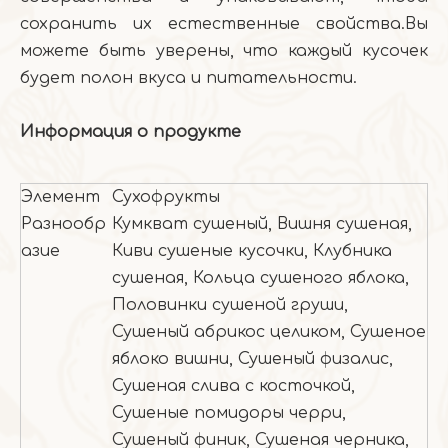
сохранить их естественные свойства.Вы
можете быть уверены, что каждый кусочек
будет полон вкуса и питательности.
Информация о продукте
Элемент
Сухофрукты
Разнообр
Кумкват сушеный, Вишня сушеная,
азие
Киви сушеные кусочки, Клубника
сушеная, Кольца сушеного яблока,
Половинки сушеной груши,
Сушеный абрикос целиком, Сушеное
яблоко вишни, Сушеный физалис,
Сушеная слива с косточкой,
Сушеные помидоры черри,
Сушеный финик, Сушеная черника,