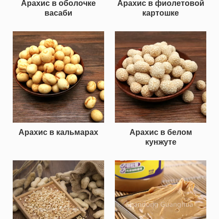
Арахис в оболочке
Арахис в фиолетовой
васаби
картошке
Арахис в кальмарах
Арахис в белом
кунжуте