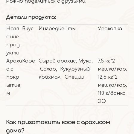
можно поделиться с друзьями.
Детали продукта:
Назв
Вкус
Ингредиенты
Упаковка
ание
прод
укта
Арахи
Кофе
Сырой арахис, Мука,
7,5 кг*2
с с
Сахар, Кукурузный
мешка/кор.
покр
крахмал, Специи
12,5 кг*2
ытие
мешка/кор.
м
110 г/банка
ЭО
Как приготовить кофе с арахисом
дома?