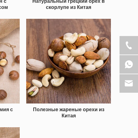
н с
Натуральный грецкий орех в
сом
скорлупе из Китая
мия с
Полезные жареные орехи из
м
Китая