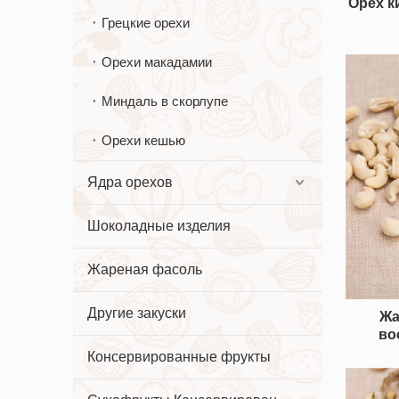
Орех к
Грецкие орехи
Орехи макадамии
Миндаль в скорлупе
Орехи кешью
Ядра орехов
Шоколадные изделия
Жареная фасоль
Другие закуски
Жа
во
Консервированные фрукты