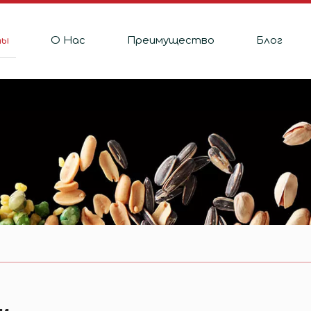
ты
О Hас
Преимущество
Блог