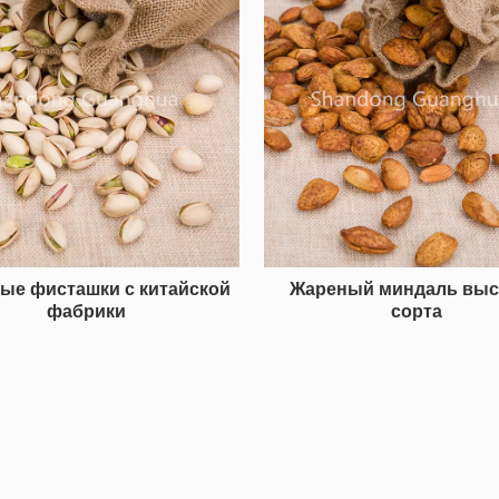
ые фисташки с китайской
Жареный миндаль выс
фабрики
сорта
30
2026-07-14
Яблочный чай с астрагалом
Хрустящее чернично-ореховое мороженое