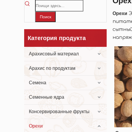
Орех
Орехи
Э
Поиск
питате
сытный
Категория продукта
напряж
Арахисовый материал
Арахис по продуктам
Семена
Семенные ядра
Консервированные фрукты
Орехи