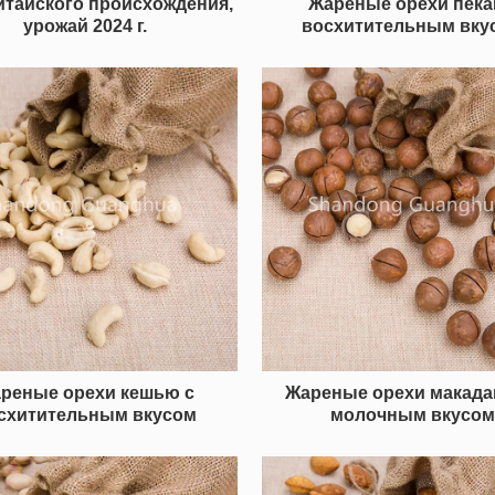
итайского происхождения,
Жареные орехи пека
урожай 2024 г.
восхитительным вку
реные орехи кешью с
Жареные орехи макада
схитительным вкусом
молочным вкусо