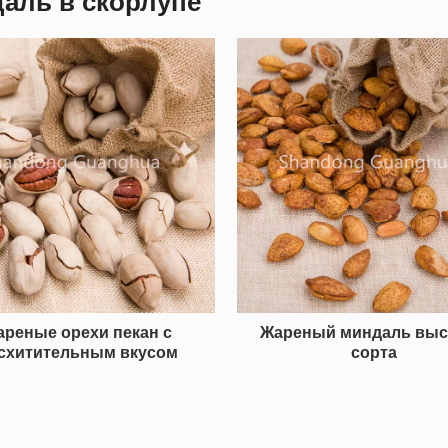
аль в скорлупе
ареные орехи пекан с
Жареный миндаль выс
схитительным вкусом
сорта