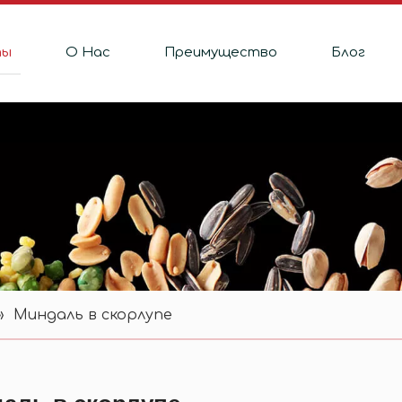
ты
О Hас
Преимущество
Блог
»
Миндаль в скорлупе