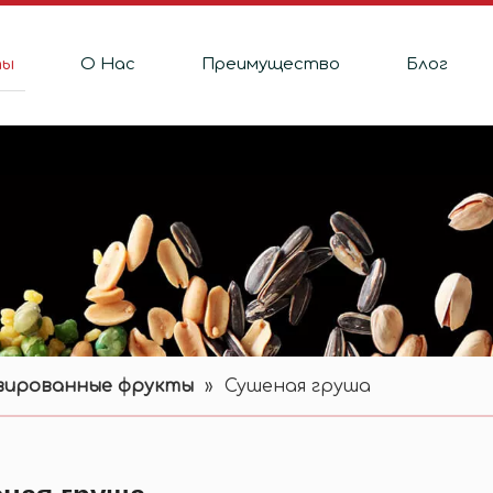
ты
О Hас
Преимущество
Блог
вированные фрукты
»
Сушеная груша