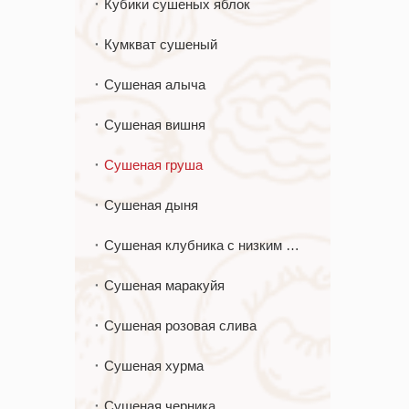
Кубики сушеных яблок
Кумкват сушеный
Сушеная алыча
Сушеная вишня
Сушеная груша
Сушеная дыня
Сушеная клубника с низким содержанием сахара
Сушеная маракуйя
Сушеная розовая слива
Сушеная хурма
Сушеная черника