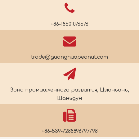
+86-18501076576
trade@guanghuapeanut.com
Зона промышленного развития, Цзюньань,
Шаньдун
+86-539-7288896/97/98