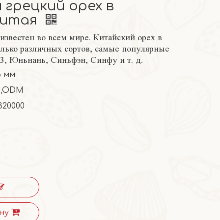
грецкий орех в
Китая
известен во всем мире. Китайский орех в
олько различных сортов, самые популярные
33, Юньнань, Синьфэн, Синфу и т. д.
6 мм
,ODM
320000
ну