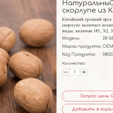
Натуральный 
скорлупе из 
Китайский грецкий орех 
скорлупе включает неск
виды, включая 185, X2, 
Модель:
28-3
Марка продукта:
OEM
Код Продукта:
0802
Количество:
Запрос цены
Добавить в корзи