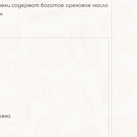
рехи содержат богатое ореховое масло
ы.
овка