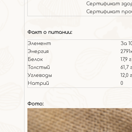
Сертификат здор
Сертификат про
Факт о питании:
Элемент
За 1
Энергия
279
Белок
17,9 г
Толстый
61,7 
Углеводы
12,0 
Натрий
0
Фото: