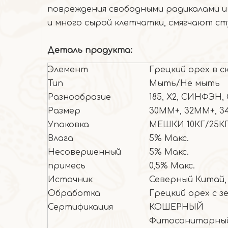
повреждения свободными радикалами и
и много сырой клетчатки, смягчают с
Деталь продукта:
Элемент
Грецкий орех в с
Тип
Мыть/Не мыть
Разнообразие
185, X2, СИНФЭН
Размер
30ММ+, 32ММ+, 
Упаковка
МЕШКИ 10КГ/25К
Влага
5% Макс.
Несовершенный
5% Макс.
примесь
0,5% Макс.
Источник
Северный Китай
Обработка
Грецкий орех с з
Сертификация
КОШЕРНЫЙ
Фитосанитарный