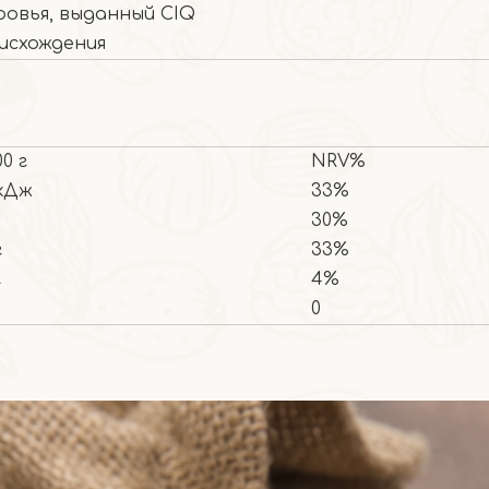
овья, выданный CIQ
исхождения
00 г
NRV%
1кДж
33%
30%
г
33%
г
4%
0