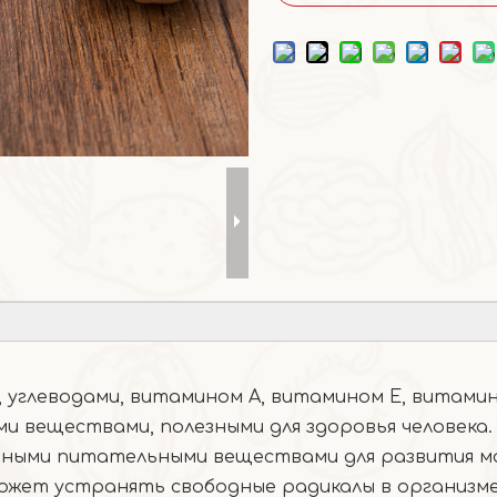
, углеводами, витамином А, витамином Е, витамин
и веществами, полезными для здоровья человека.
жными питательными веществами для развития мо
ожет устранять свободные радикалы в организм