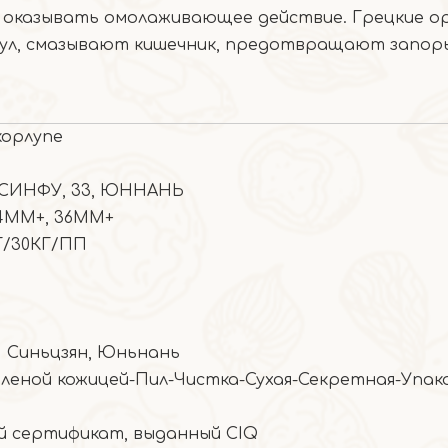
 оказывать омолаживающее действие. Грецкие о
тул, смазывают кишечник, предотвращают запор
корлупе
, СИНФУ, 33, ЮННАНЬ
34ММ+, 36ММ+
Г/30КГ/ПП
,
Синьцзян, Юньнань
еленой кожицей-Пил-Чистка-Сухая-Секретная-Упак
 сертификат, выданный CIQ