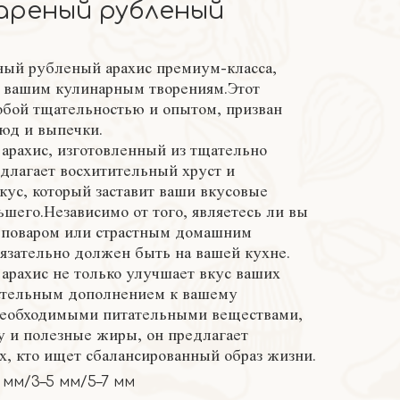
ареный рубленый
ый рубленый арахис премиум-класса,
 вашим кулинарным творениям.Этот
обой тщательностью и опытом, призван
юд и выпечки.
рахис, изготовленный из тщательно
едлагает восхитительный хруст и
ус, который заставит ваши вкусовые
шего.Независимо от того, являетесь ли вы
поваром или страстным домашним
бязательно должен быть на вашей кухне.
рахис не только улучшает вкус ваших
тательным дополнением к вашему
еобходимыми питательными веществами,
у и полезные жиры, он предлагает
х, кто ищет сбалансированный образ жизни.
4 мм/3–5 мм/5–7 мм