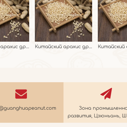
Китайский арахис дробленый, урожай 2024 г.
Китайский арахис дробленый, урожай 2024 г.
e@guanghuapeanut.com
Зона промышленн
развития, Цзюньань, 