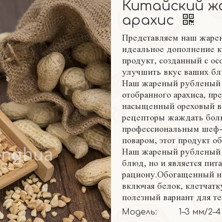
Китайский ж
арахис
Представляем наш жарен
идеальное дополнение к
продукт, созданный с ос
улучшить вкус ваших бл
Наш жареный рубленый а
отобранного арахиса, пр
насыщенный ореховый вк
рецепторы жаждать боль
профессиональным шеф-
поваром, этот продукт о
Наш жареный рубленый а
блюд, но и является пи
рациону.Обогащенный н
включая белок, клетчатк
полезный вариант для те
Модель:
1–3 мм/2–