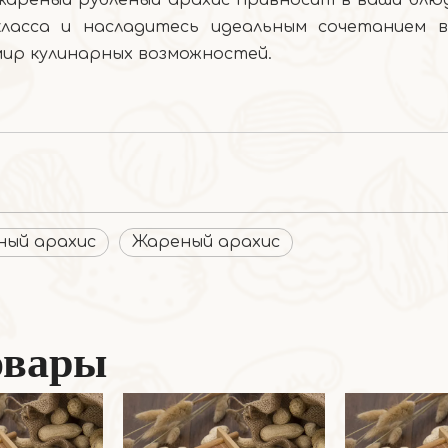
ареный рубленый арахис привносит в ваши блюд
асса и насладитесь идеальным сочетанием в
мир кулинарных возможностей.
ный арахис
Жареный арахис
овары