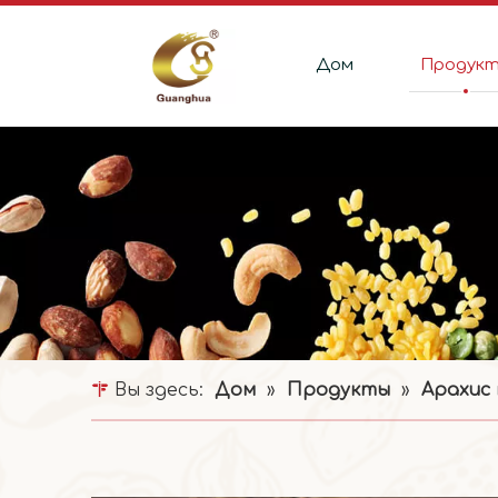
Дом
Продук
Вы здесь:
Дом
»
Продукты
»
Арахис