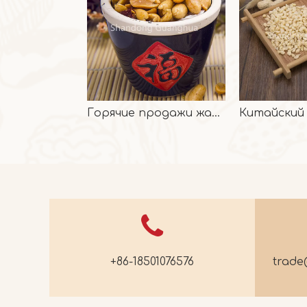
Горячие продажи жареных ядер арахиса с пряным вкусом
+86-18501076576
trad