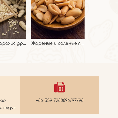
Китайский арахис дробленый, урожай 2024 г.
Жареные и соленые ядра арахиса
ого
+86-539-7288896/97/98
Шаньдун