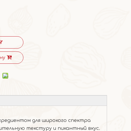
ну
нгредиентом для широкого спектра
ительную текстуру и пикантный вкус.