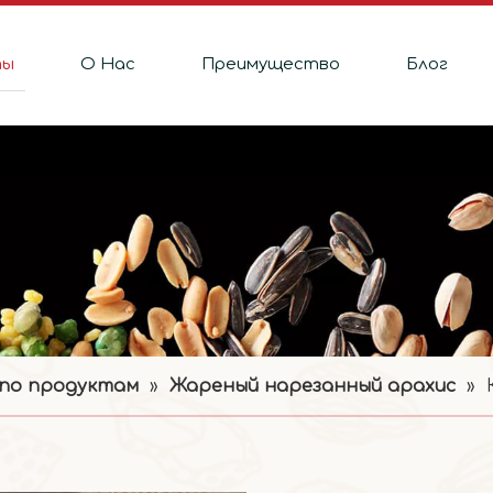
ты
О Hас
Преимущество
Блог
 по продуктам
»
Жареный нарезанный арахис
»