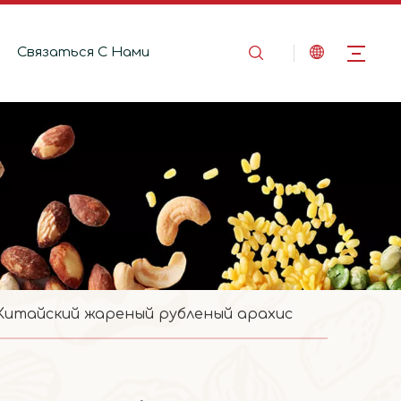
Связаться C Hами
Китайский жареный рубленый арахис