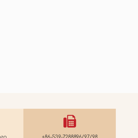
2026-05-22
2026-05-19
Печенье из коричневого риса с сыром и водорослями, кешью
Янчжи Ганьлу Снег Лед
ого
+86-539-7288896/97/98