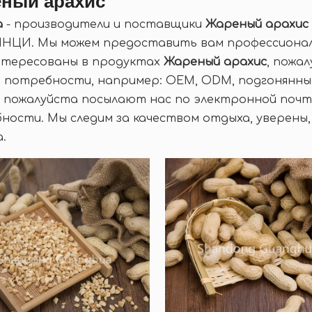
ный арахис
а
- производители и поставщики
Жареный арахис
НЦИ. Мы можем предоставить вам профессиональ
нтересованы в продуктах
Жареный арахис
, пожал
 потребности, например: OEM, ODM, подгонянные
, пожалуйста посылают нас по электронной почт
ности. Мы следим за качеством отдыха, уверены,
.