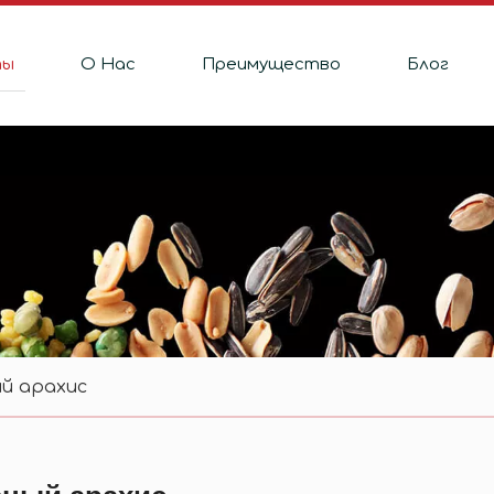
ты
О Hас
Преимущество
Блог
й арахис