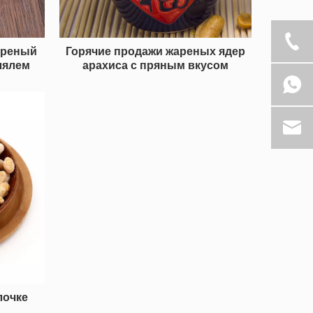
ареный
Горячие продажи жареных ядер
лялем
арахиса с пряным вкусом
лочке