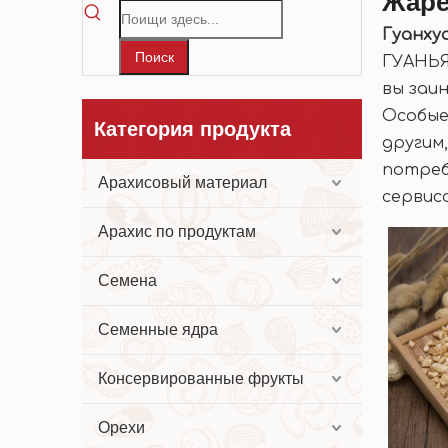
Жаре
Гуанху
Поиск
ГУАНЬЯ
вы заи
Особые
Категория продукта
другим
потреб
Арахисовый материал
сервиса
Арахис по продуктам
Семена
Семенные ядра
Консервированные фрукты
Орехи