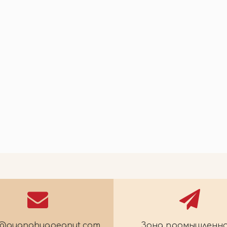
09
2026-05-27
Соленый сливово-ананасовый лед
Арахисовые чипсы на один укус
e@guanghuapeanut.com
Зона промышленн