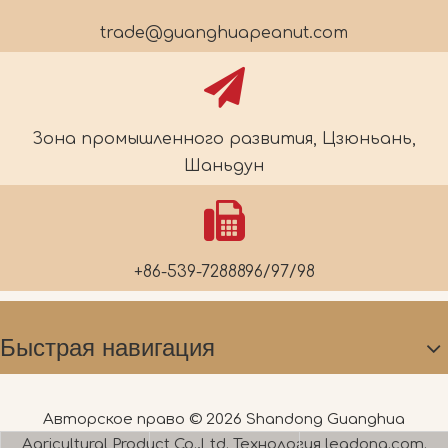
trade@guanghuapeanut.com
Зона промышленного развития, Цзюньань,
Шаньдун
+86-539-7288896/97/98
Быстрая навигация
Авторское право ©
2026
Shandong Guanghua
Agricultural Product Co.,Ltd. Технология
leadong.com
.