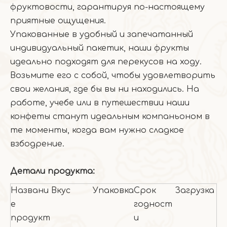
фруктовости, гарантируя по-настоящему
приятные ощущения.
Упакованные в удобный и запечатанный
индивидуальный пакетик, наши фрукты
идеально подходят для перекусов на ходу.
Возьмите его с собой, чтобы удовлетворить
свои желания, где бы вы ни находились. На
работе, учебе или в путешествии наши
конфеты станут идеальным компаньоном в
те моменты, когда вам нужно сладкое
взбодрение.
Детали продукта:
Названи
Вкус
Упаковка
Срок
Загрузка
е
годност
продукт
и