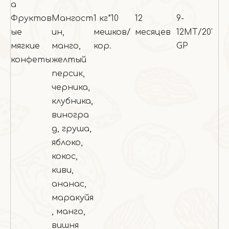
а
Фруктов
Мангост
1 кг*10
12
9-
ые
ин,
мешков/
месяцев
12МТ/20'
мягкие
манго,
кор.
GP
конфеты
желтый
персик,
черника,
клубника,
виногра
д, груша,
яблоко,
кокос,
киви,
ананас,
маракуйя
, манго,
вишня