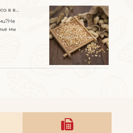
Инновационные способы добавления измельченного арахиса в ваши блюда
ыми?Не
тье мы