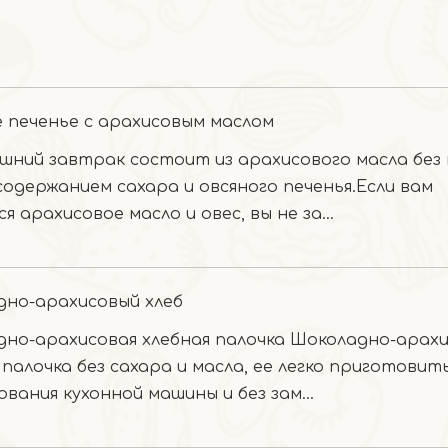
 печенье с арахисовым маслом
шний завтрак состоит из арахисового масла без 
содержанием сахара и овсяного печенья.Если вам
я арахисовое масло и овес, вы не за...
дно-арахисовый хлеб
но-арахисовая хлебная палочка Шоколадно-арах
 палочка без сахара и масла, ее легко приготовить
ования кухонной машины и без зам...