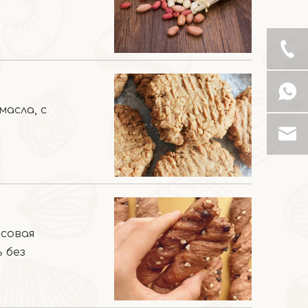
масла, с
исовая
 без