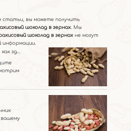
ые статьи, вы можете получить
ахисовый шоколад в зернах
. Мы
рахисовый шоколад в зернах
не могут
й информации.
Откройте для себя пищевую ценность жареного арахиса как здорового перекуса
щите
смотрим
чник
 вашему