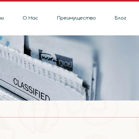
ты
О Hас
Преимущество
Блог