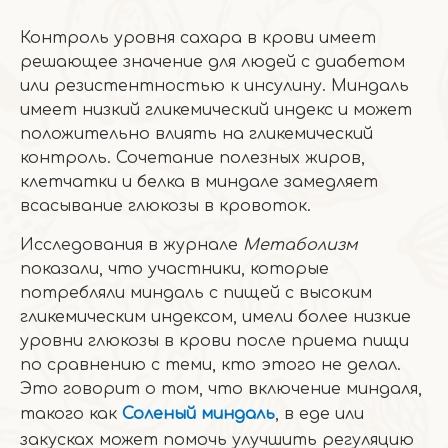
Контроль уровня сахара в крови имеет
решающее значение для людей с диабетом
или резистентностью к инсулину. Миндаль
имеет низкий гликемический индекс и может
положительно влиять на гликемический
контроль. Сочетание полезных жиров,
клетчатки и белка в миндале замедляет
всасывание глюкозы в кровоток.
Исследования в журнале
Метаболизм
показали, что участники, которые
потребляли миндаль с пищей с высоким
гликемическим индексом, имели более низкие
уровни глюкозы в крови после приема пищи
по сравнению с теми, кто этого не делал.
Это говорит о том, что включение миндаля,
такого как
Соленый миндаль
, в еде или
закусках может помочь улучшить регуляцию