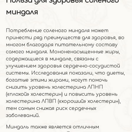
Польза для здоровья соленого
миндаля
Потребление соленого миндаля может
принести ряд преимуществ для здоровья, во
многом благодаря питательному составу
самого миндаля. Мононенасыщенные жиры,
содержащиеся в миндале, связаны с
улучшением здоровья сердечно-сосудистой
системы. Исследования показали, что диеты,
богатые этими жирами, могут помочь
снизить уровень холестерина ЛПНП
(«плохой» холестерин) и повысить уровень
холестерина ЛПВП («хороший» холестерин),
тем самым снижая риск сердечных
заболеваний.
Миндаль также является отличным