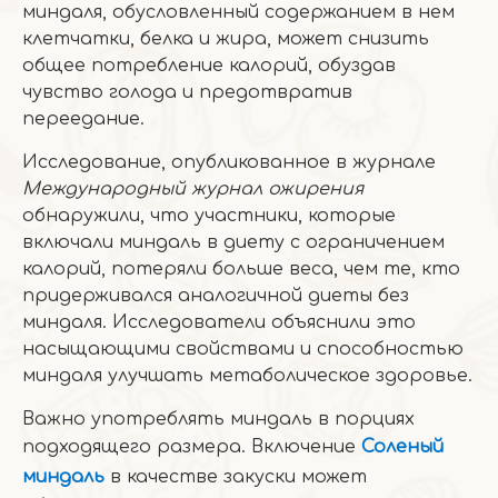
миндаля, обусловленный содержанием в нем
клетчатки, белка и жира, может снизить
общее потребление калорий, обуздав
чувство голода и предотвратив
переедание.
Исследование, опубликованное в журнале
Международный журнал ожирения
обнаружили, что участники, которые
включали миндаль в диету с ограничением
калорий, потеряли больше веса, чем те, кто
придерживался аналогичной диеты без
миндаля. Исследователи объяснили это
насыщающими свойствами и способностью
миндаля улучшать метаболическое здоровье.
Важно употреблять миндаль в порциях
подходящего размера. Включение
Соленый
миндаль
в качестве закуски может