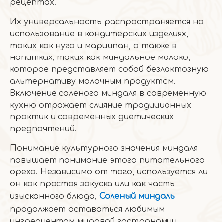
рецептах.
Их универсальность распространяется на
использование в кондитерских изделиях,
таких как нуга и марципан, а также в
напитках, таких как миндальное молоко,
которое представляет собой безлактозную
альтернативу молочным продуктам.
Включение соленого миндаля в современную
кухню отражает слияние традиционных
практик и современных диетических
предпочтений.
Понимание культурного значения миндаля
повышает понимание этого питательного
ореха. Независимо от того, используется ли
он как простая закуска или как часть
изысканного блюда,
Соленый миндаль
продолжает оставаться любимым
ингредиентом мировой гастрономии.