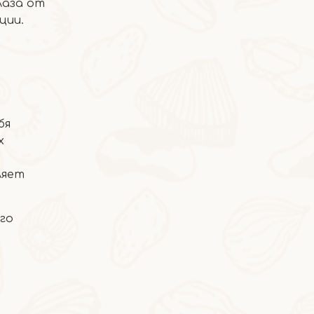
лаза от
ции.
бя
х
ляет
2026-05-08
Моти
го