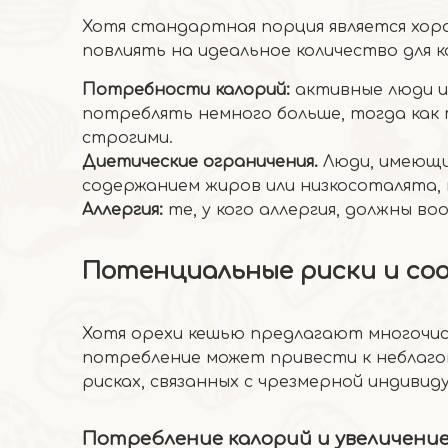
Хотя стандартная порция является хор
повлиять на идеальное количество для к
Потребности калорий:
активные люди и
потреблять немного больше, тогда как 
строгими.
Диетические ограничения.
Люди, имеющи
содержанием жиров или низкосоталята,
Аллергия:
те, у кого аллергия, должны в
Потенциальные риски и со
Хотя орехи кешью предлагают многочис
потребление может привести к неблаго
рисках, связанных с чрезмерной индиви
Потребление калорий и увеличение