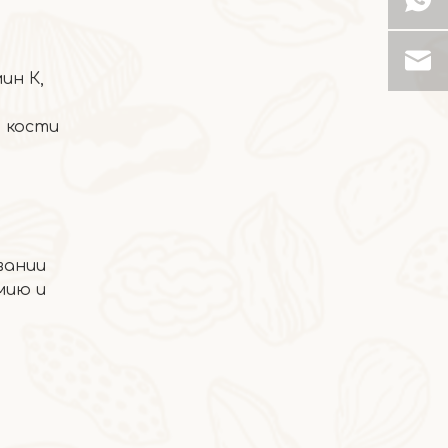
2026-05-19
Янчжи Ганьлу Снег Лед
ин К,
 кости
вании
мию и
2026-05-08
Манго и желтый персик
Небесное сочетание, которое заставит