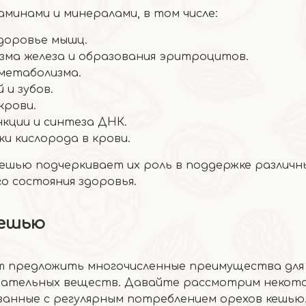
минами и минералами, в том числе:
доровье мышц.
зма железа и образования эритроцитов.
 метаболизма.
 и зубов.
крови.
нкции и синтеза ДНК.
и кислорода в крови.
ешью подчеркивает их роль в поддержке различн
о состояния здоровья.
кешью
т предложить многочисленные преимущества для
питательных веществ. Давайте рассмотрим некот
занные с регулярным потреблением орехов кешью