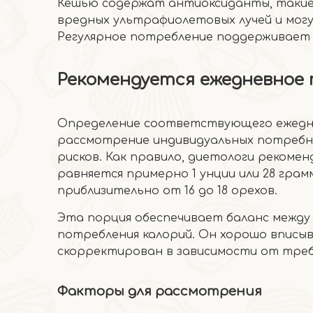
Кешью содержат антиоксиданты, такие
вредных ультрафиолетовых лучей и могу
Регулярное потребление поддерживает о
Рекомендуется ежедневное
Определение соответствующего ежедне
рассмотрение индивидуальных потребно
рисков. Как правило, диетологи рекоме
равняется примерно 1 унции или 28 гра
приблизительно от 16 до 18 орехов.
Эта порция обеспечивает баланс между
потребления калорий. Он хорошо вписы
скорректирован в зависимости от треб
Факторы для рассмотрения