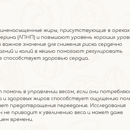
линенасыщенные жиры, присутствующие в орехах
терина (ЛПНП) и повышают уровень хороших уров
 важное значение для снижения риска сердечно
магний и калий в кешью помогают регулировать
е способствует здоровью сердца.
 помочь в управлении весом, если они потребляю
ка и здоровых жиров способствует ощущению пол
счет предотвращения переедания. Исследования
он не приводит к увеличению веса и может даже
ием времени.