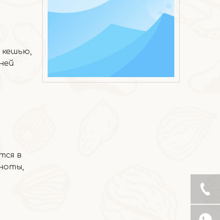
 кешью,
ней
2026-05-22
Печенье из коричневого риса с сыром и водорослями, кешью
тся в
ноты,