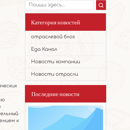
Поиск
Категория новостей
отраслевой блог
2026-01-28
Ореховый торт
Еда Канал
Отборное высококачественное сырье, т
Новости компании
Новости отрасли
ических
Последние новости
ью
е
тельный
ением к