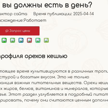
 вы должны есть в день?
тор сайта Время публикации: 2025-04-14
схождение:
Работает
Запрос цены
рофиля орехов кешью
стоящее время культивируются в различных троп
кстурой и богатым вкусом. Это не только
станция важных питательных веществ. Орехи кеш
 жиров, белков, витаминов и минералов, которы
ье. Этот раздел углубляется в подробный пита
рировать, почему они считаются ценным дополн