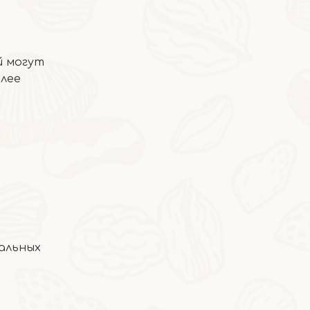
й могут
олее
2026-04-23
Тушеный хумус с дымным красным перцем
альных