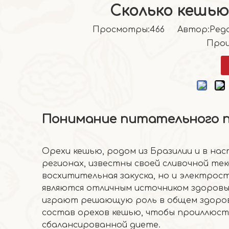
Сколько кешью
Просмотры:
466
Автор:Pедак
Прои
Понимание питательного п
Орехи кешью, родом из Бразилии и в на
регионах, известны своей сливочной те
восхитительная закуска, но и электро
являются отличным источником здоровых
играют решающую роль в общем здоров
состав орехов кешью, чтобы проиллюст
сбалансированной диете.