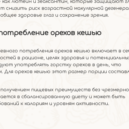
 как лютеин и зеаксантин, которые защищают г
т снизить риск возрастной макулярной дегенера
бщее здоровье глаз и сохранение зрения.
 потребление орехов кешью
вного потребления орехов кешью включает в се
стей в рационе, целях здоровья и потенциальны
ндуют употреблять горстку орехов в день, что
мм. Для орехов кешью этот размер порции состав
 получением пищевых преимуществ без чрезмерно
вается в сбалансированную диету и может быть
ований к калориям и уровням активности.