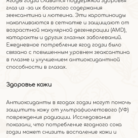
Ягоды годзи славится поддержкой здоровья
глаз из -за их богатого содержания
зеексантина и лютеина. Эти каротиноиды
накапливаются в сетчатке и защищают от
возрастной макулярной дегенерации (AMD),
катаракты и других глазных заболеваний.
Ежедневное потребление ягод годзи было
связано с повышенным уровнем зеаксантина
в плазме и улучшением антиоксидантной
способности в глазах.
Здоровье кожи
Антиоксиданты в ягодах годзи могут помочь
защитить кожу от ультрафиолетового (УФ)
повреждения радиации. Исследования
показали, что потребление ягодного сока
годзи может снизить воспаление кожи и