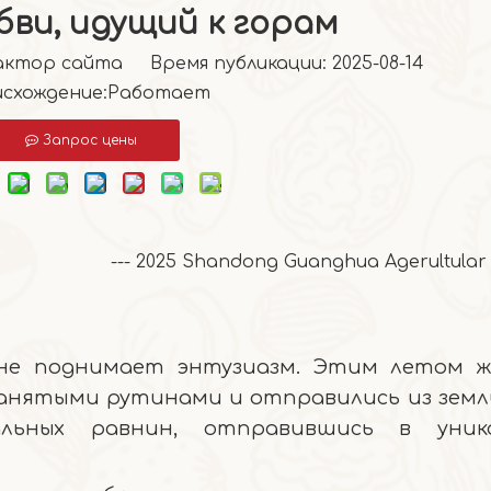
бви, идущий к горам
тор сайта Время публикации: 2025-08-14
схождение:
Работает
Запрос цены
--- 2025 Shandong Guanghua Agerultular
 не поднимает энтузиазм. Этим летом 
занятыми рутинами и отправились из земл
льных равнин, отправившись в уника