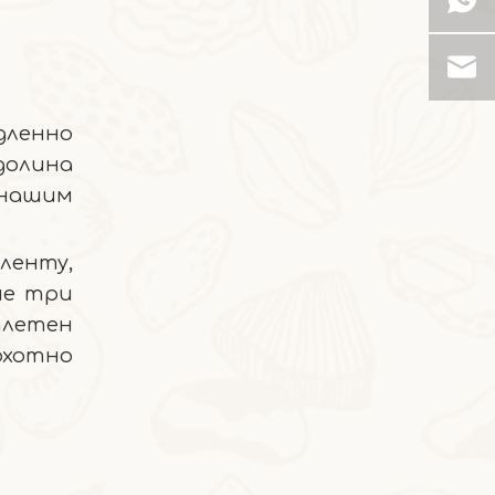
2026-05-19
Янчжи Ганьлу Снег Лед
дленно
долина
 нашим
ленту,
ые три
плетен
охотно
2026-05-08
Манго и желтый персик
Небесное сочетание, которое заставит