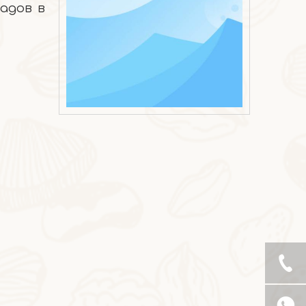
адов в
2026-05-22
Печенье из коричневого риса с сыром и водорослями, кешью