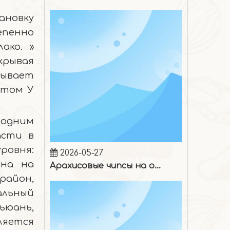
ановку
епенно
ако. »
крывая
сывает
этом У
 одним
2026-05-27
асти в
Арахисовые чипсы на один укус
ровня:
она на
район,
альный
ьюань,
ляется