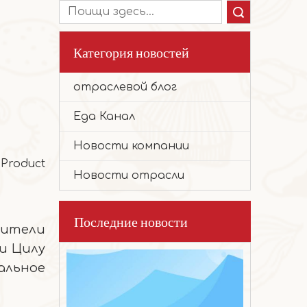
Поиск
Категория новостей
отраслевой блог
2026-01-28
Ореховый торт
Еда Канал
Отборное высококачественное сырье, т
Новости компании
 Product
Новости отрасли
Последние новости
жители
и Цилу
льное