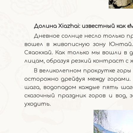
Долина Xiazhai: известный как «
Дневное солнце несло только п
вошел в живописную зону Юнтай.
Сяаокхай. Как только мы вошли в 
лицам, образуя резкий контраст с 
В великолепном прокрутке горы
осторожно дрейфуя между горами.
шага, водопадом каждые пять шаг
сказочный праздник горов и вод, 
уходить.