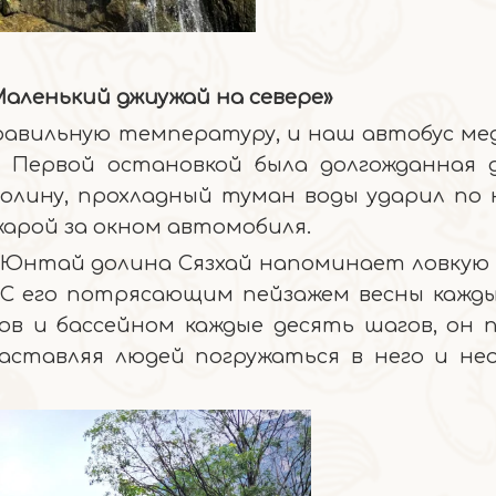
Маленький джиужай на севере»
равильную температуру, и наш автобус ме
 Первой остановкой была долгожданная 
долину, прохладный туман воды ударил по
жарой за окном автомобиля.
 Юнтай долина Сязхай напоминает ловкую 
 С его потрясающим пейзажем весны кажд
ов и бассейном каждые десять шагов, он 
заставляя людей погружаться в него и не