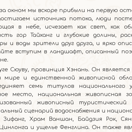
за окном мы вскоре прибыли на первую ост
достигаем источника потока, люди пост
щая в небе, исчезает как свет, как обл
ть гор Тайханг и глубокие долины, рас
ры и воды зрители друг друга, и ярко опи
вайте вступим в ландшафт, описанный по
не.
ге Сюуву, провинция Хэнань. Он является
 в мире и единственной живописной обл
единяет семь титулов национального у
ное место, национальная живописная з
изованный живописный туристический 
нальный сценарий водоснабжения и национ
 Зифанг, Храм Ваншан, Байдзия Рок, Сян
Цинлонга и ущелье Фенглина. Он также яв