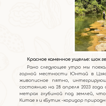
Красное каменное ущелье: шок ге
Рано следующее утро мы поехал
горной местности Юнтай в Цзяоо
живописное пятно, интегрирующ
состоянию на 28 апреля 2023 года
метрах глубиной под землей, чт
Китае » и «Бутик -коридор природны