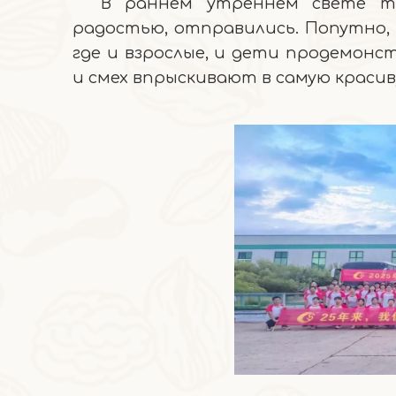
В раннем утреннем свете тр
радостью, отправились. Попутно,
где и взрослые, и дети продемон
и смех впрыскивают в самую краси