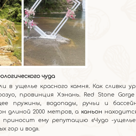
ологического чуда
и в ущелье красного камня. Как сливки ур
зуо, провинция Хэнань. Red Stone Gorge
ее пружины, водопады, ручьи и бассей
 он длиной 2000 метров, а
каньон
находится
о приносит ему репутацию «Чудо -ущель
х гор и вод».