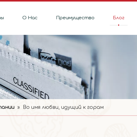
ты
О Hас
Преимущество
Блог
пании
»
Во имя любви, идущий к горам