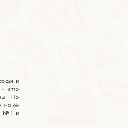
2026-04-23
Тушеный хумус с дымным красным перцем
ожая в
 - это
ны. По
 на 68
е №1 в