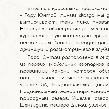
Вместе с красивыми пейзажами 
- Гору Юнтай. Линии «Когда мы 
вытисливают; тень пика, плаваю
Нарисуют
общепринятую местнос
художественную концепцию, где го
пейзаж горы Йонтай. Сегодня да
Джиншуи, и рассмотрим его в глуби
Гора Юнтай расположена в окру
из первых глобальных геопарков
провинции Хэнань, которая объ
национальное ключевое живопис
уровне 5А, Национальный цивил
Национальный лесной парк, нацио
природный резерв. Ущелье, озеро
Шенгидинг, пещера Дикай, ущелье 