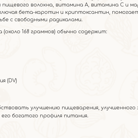
 пищевого волокна, витамина А, витамина С и ма
ключая бета-каротин и криптоксантин, помогает
ьбе с свободными радикалами.
 (около 168 граммов) обычно содержит:
я (DV)
бствовать улучшению пищеварения, улучшенного 
а его богатого профиля питания.