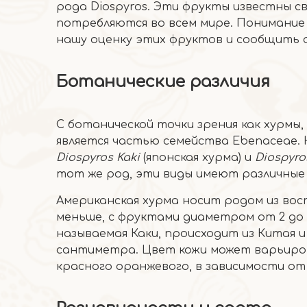
рода Diospyros. Эти фрукты известны св
потребляются во всем мире. Понимание
нашу оценку этих фруктов и сообщить 
Ботанические различия
С ботанической точки зрения как хурмы, 
является частью семейства Ebenaceae.
Diospyros Kaki
(японская хурма) и
Diospyro
тот же род, эти виды имеют различные
Американская хурма носит родом из вос
меньше, с фруктами диаметром от 2 до 
называемая Каки, происходит из Китая 
сантиметра. Цвет кожи может варьиро
красного оранжевого, в зависимости от