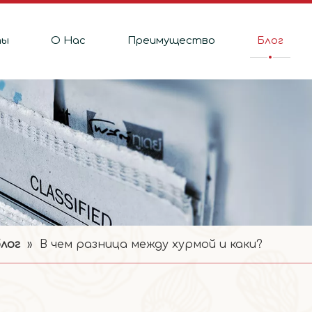
ты
О Hас
Преимущество
Блог
лог
»
В чем разница между хурмой и каки?