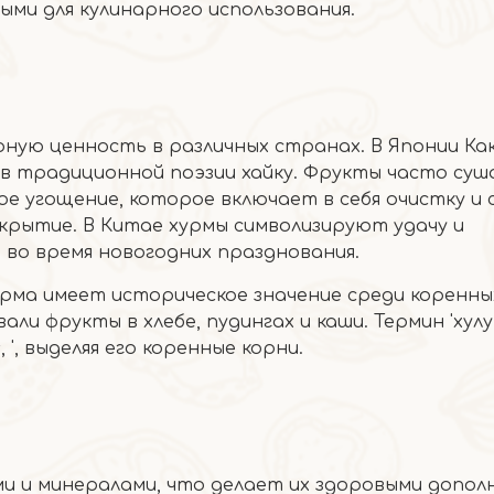
ыми для кулинарного использования.
ную ценность в различных странах. В Японии Ка
 в традиционной поэзии хайку. Фрукты часто суш
е угощение, которое включает в себя очистку и 
окрытие. В Китае хурмы символизируют удачу и
 во время новогодних празднования.
рма имеет историческое значение среди коренны
ли фрукты в хлебе, пудингах и каши. Термин 'хулу 
 ', выделяя его коренные корни.
ми и минералами, что делает их здоровыми допол