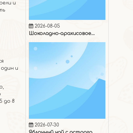
рели и
ть
2026-08-05
Шоколадно-арахисовое мороженое
ся
 один и
о,
о
5 до 8
2026-07-30
Яблочный чай с астрагалом