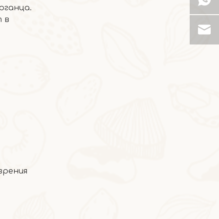
рганца.
 в
2026-07-03
Ядра грецких орехов шпината
зрения
2026-06-24
Хлеб из косточек грецких орехов