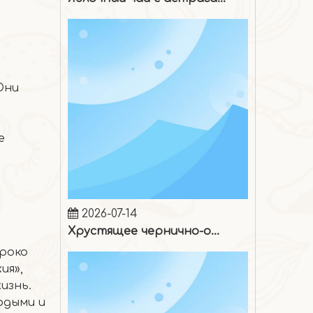
Они
о
е
2026-07-14
Хрустящее чернично-ореховое мороженое
роко
ия»,
изнь.
рдыми и