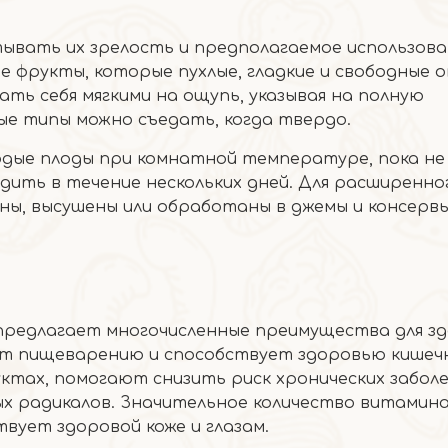
тывать их зрелость и предполагаемое использова
 фрукты, которые пухлые, гладкие и свободные 
ть себя мягкими на ощупь, указывая на полную
ые типы можно съедать, когда твердо.
дые плоды при комнатной температуре, пока не
адить в течение нескольких дней. Для расширенно
ы, высушены или обработаны в джемы и консервы
 предлагает многочисленные преимущества для зд
т пищеварению и способствует здоровью кишечн
тах, помогают снизить риск хронических забол
х радикалов. Значительное количество витамина
вует здоровой коже и глазам.