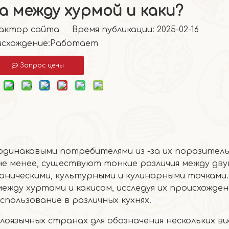
а между хурмой и каки?
тор сайта Время публикации: 2025-02-16
схождение:
Работает
Запрос цены
 одинаковыми потребителями из -за их поразител
 не менее, существуют тонкие различия между дву
аническими, культурными и кулинарными точками
между хуртами и какисом, исследуя их происхожден
пользование в различных кухнях.
глоязычных странах для обозначения нескольких в