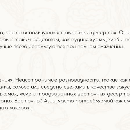
а, часто используются в выпечке и десертах. Они
ь к таким рецептам, как пудинг хурмы, хлеб и п
 лучше всего используются при полном смягчении.
ениях. Неисстранимые разновидности, такие как «
ты, сальса или съедены свежими в качестве закус
джемах, желе и традиционных восточных десерта
анах Восточной Азии, часто потребляемой как сл
и и ликерах.