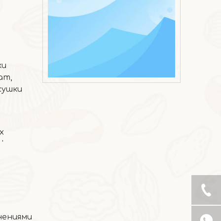
ки
2026-07-07
ат,
сушки
Мороженое с хрустящей корочкой из манго
х
'
нениями