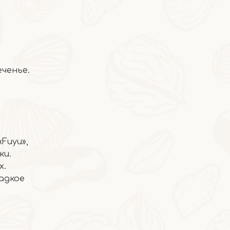
еченье.
2026-06-24
Fuyu»,
Фисташковое мороженое
ки.
х.
адкое