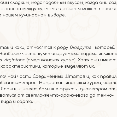
оим сладким, медоподобным вкусом, когда они соз
 нюансов между хурмами и какисом может повыси
о нашем кулинарном выборе.
так и каки, ​​относятся к роду
Diospyros
, который
 Наиболее часто культивируемыми видами являют
s virginiana
(американская хурма). Хотя они имеют
 характеристики, которые выделяют их.
точной части Соединенных Штатов и, как правил
6 сантиметров. Напротив, японская хурма, част
и Японии и имеет большие фрукты, диаметром от 
ваться от светло-желто-оранжевого до темно-
 вида и сорта.