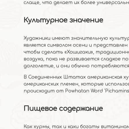
слаще, что делает их более универсальн
Культурное значение
Художники имеют значительную культур
является символом осени и представлен
чтобы сделать «Хошигаки», традиционно
воздуха, пока не развивается сладкое п
долголетие, и они обычно потребляются
В Соединенных Штатах американская ху
американских племен, которые использова
происходит от Powhatan Word 'Pichamins,
Пищевое содержание
Как хурмы, так и каки богаты витамина