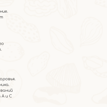
ние.
от
2026-06-16
Пятикрасный отвар
го
.
оровья.
ика.
еваний
 А и С