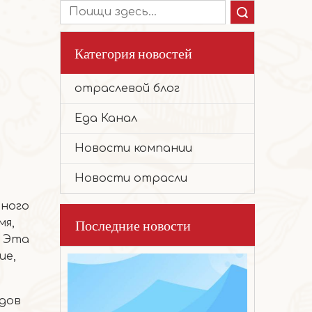
Поиск
Категория новостей
отраслевой блог
2026-03-17
Благоприятное печенье с хурмой
Еда Канал
Эти милые, пухлые маленькие печенья 
Новости компании
Новости отрасли
ьного
Последние новости
мя,
. Эта
ие,
идов