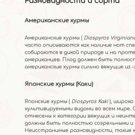
Разновидности и сорта
Американские хурмы
Американские хурмы (
Diospyros Virginia
часто описываются как наличие нот спе
собираются в дикой природе и на протя
американцев. Плод должен быть полност
американские хурмы сильно вяжущие из -
Японские хурмы (Каки)
Японские хурмы (
Diospyros Kaki
), широко
культивируемыми видами во всем мире.
отнесены к категории вяжущих и неинте
должны быть полностью созрельными и 
Неисстранимые разновидности, такие ка