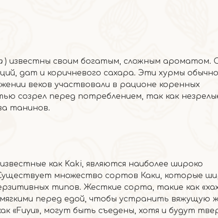
na
) известны своим богатым, сложным ароматом. 
ций, дат и коричневого сахара. Эти хурмы обычн
жении веков участвовали в рационе коренных
ью созрел перед потреблением, так как незрелы
за танинов.
 известные как Kaki, являются наиболее широко
 Существует множество сортов Каки, которые ши
рзитивных типов. Жесткие сорта, такие как «хах
мягкими перед едой, чтобы устранить вяжущую ж
к «Fuyu», могут быть съедены, хотя и будут тве