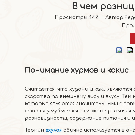
В чем разниц
Просмотры:
442
Автор:Pедак
Прои
Понимание хурмов и какис
Считается, что худоны и каки являются
сходства по внешнему виду и вкусу. Тем
которые являются значительными с бот
статья углубляется в сложные различия 
разновидности, содержание питания и ис
Термин
«хула»
обычно используется в ан