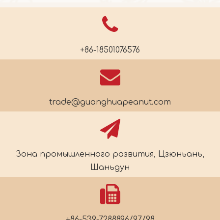
+86-18501076576
trade@guanghuapeanut.com
Зона промышленного развития, Цзюньань,
Шаньдун
+86-539-7288896/97/98