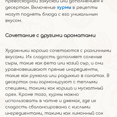
превосходной закуской или дополнением к
десертам. Включение
хурмы
в рецепты
могут поднять блюда с его уникальным
вкусом.
Сочетание с другими ароматами
Художники хорошо сочетаются с различными
вкусами. Их сладость дополняет соленые
сыры, такие как фета или козий сыр, и они
уравновешивают пряные ингредиенты,
такие как руккола или радиккио в салатах. В
десертах они гармонируют с теплыми
специями, такими как корица и мускатный
орех. Кроме того, хурмы можно
использовать в чатне и джемах, где их
сладость сбалансирована с кислыми
ингредиентами, такими как лимонный сок