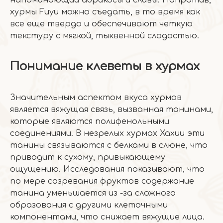
напоминающий абрикосы и сливы. Напротив,
хурмы Fuyu можно съедать, в то время как
все еще твердо и обеспечивают четкую
текстуру с мягкой, тыквенной сладостью.
Понимание клеветы в хурмах
Значительным аспектом вкуса хурмов
является вяжущая связь, вызванная танинами,
которые являются полифенольными
соединениями. В незрелых хурмах Хахии эти
танины связываются с белками в слюне, что
приводит к сухому, привыкающему
ощущению. Исследования показывают, что
по мере созревания фруктов содержание
танина уменьшается из -за сложного
образования с другими клеточными
компонентами, что снижает вяжущие лица.