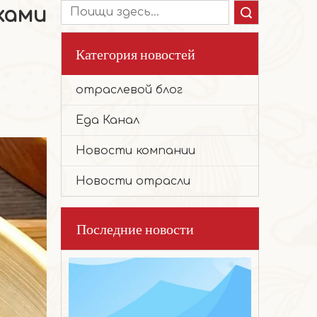
ками
Поиск
Категория новостей
отраслевой блог
2026-03-17
Еда Канал
Благоприятное печенье с хурмой
Эти милые, пухлые маленькие печенья 
Новости компании
Новости отрасли
Последние новости