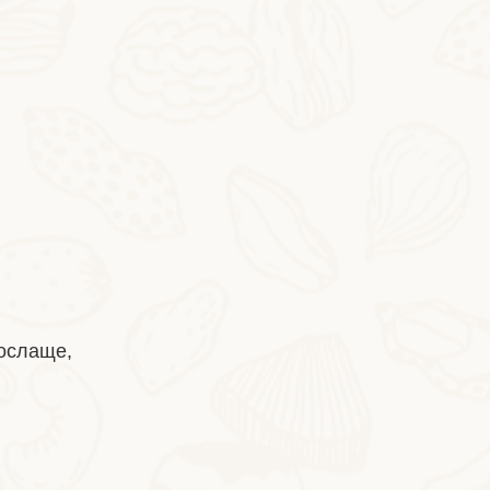
2026-07-03
Ядра грецких орехов шпината
послаще,
2026-06-24
Хлеб из косточек грецких орехов