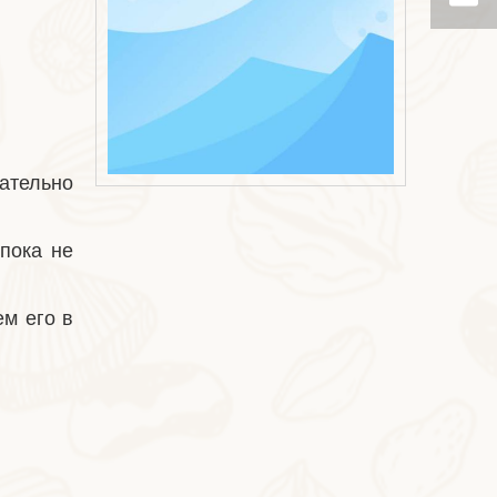
2026-07-07
ательно
Мороженое с хрустящей корочкой из манго
пока не
ем его в