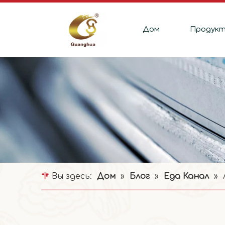
Дом
Продук
Вы здесь:
Дом
»
Блог
»
Еда Канал
»