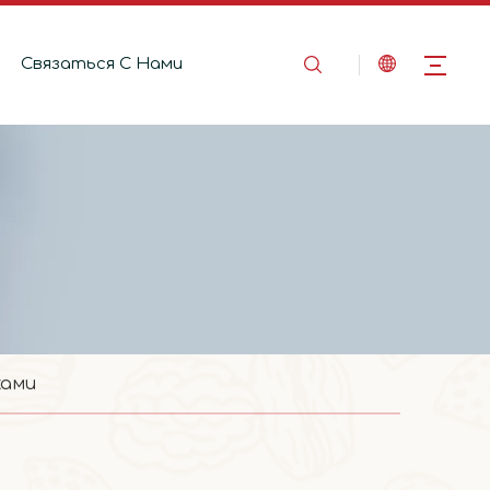
Связаться C Hами
ками