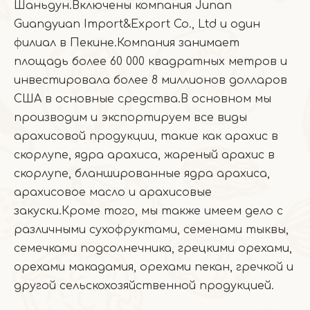
Шаньдун.Включены компания Junan
Guangyuan Import&Export Co., Ltd и один
филиал в Пекине.Компания занимает
площадь более 60 000 квадратных метров и
инвестировала более 8 миллионов долларов
США в основные средства.В основном мы
производим и экспортируем все виды
арахисовой продукции, такие как арахис в
скорлупе, ядра арахиса, жареный арахис в
скорлупе, бланшированные ядра арахиса,
арахисовое масло и арахисовые
закуски.Кроме того, мы также имеем дело с
различными сухофруктами, семенами тыквы,
семечками подсолнечника, грецкими орехами,
орехами макадамия, орехами пекан, гречкой и
другой сельскохозяйственной продукцией.