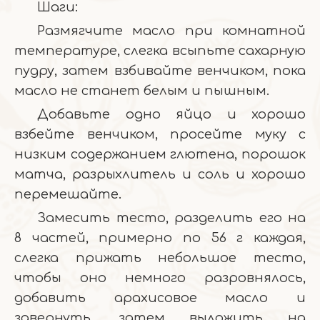
Шаги:
Размягчите масло при комнатной
температуре, слегка всыпьте сахарную
пудру, затем взбивайте венчиком, пока
масло не станет белым и пышным.
Добавьте одно яйцо и хорошо
взбейте венчиком, просейте муку с
низким содержанием глютена, порошок
матча, разрыхлитель и соль и хорошо
перемешайте.
Замесить тесто, разделить его на
8 частей, примерно по 56 г каждая,
слегка прижать небольшое тесто,
чтобы оно немного разровнялось,
добавить арахисовое масло и
завернуть, затем выложить на