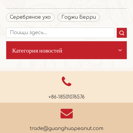
Серебряное ухо
Годжи Берри
Поиск
Категория новостей
+86-18501076576
trade@guanghuapeanut.com