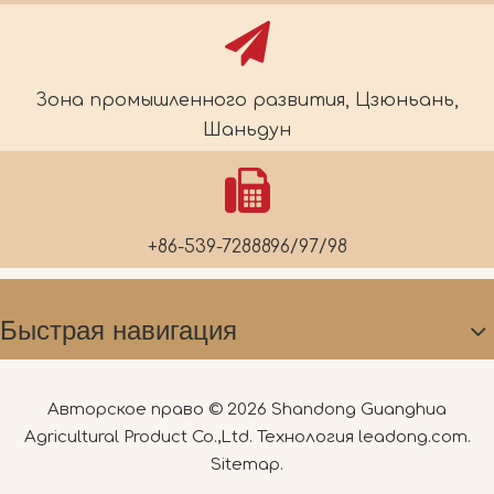
Зона промышленного развития, Цзюньань,
Шаньдун
+86-539-7288896/97/98
Быстрая навигация
Авторское право ©
2026
Shandong Guanghua
Agricultural Product Co.,Ltd. Технология
leadong.com
.
Sitemap
.