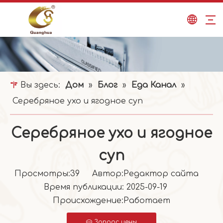
Вы здесь:
Дом
»
Блог
»
Еда Канал
»
Серебряное ухо и ягодное суп
Серебряное ухо и ягодное
суп
Просмотры:
39
Автор:Pедактор сайта
Время публикации: 2025-09-19
Происхождение:
Работает
Запрос цены