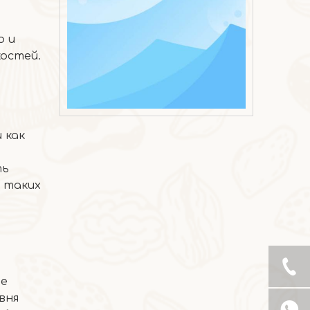
р и
остей.
2026-07-07
Мороженое с хрустящей корочкой из манго
 как
ть
 таких
ое
вня