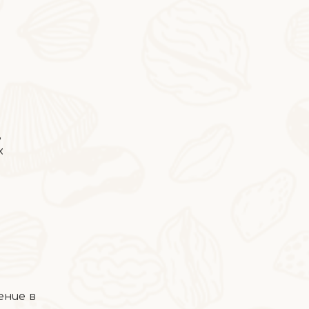
,
х
2026-06-24
Фисташковое мороженое
ение в