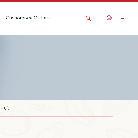
Связаться C Hами
ень?