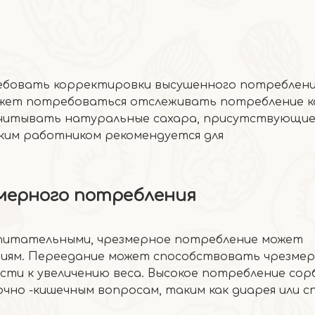
ебовать корректировки высушенного потреблени
ожет потребоваться отслеживать потребление ка
учитывать натуральные сахара, присутствующие
ским работником рекомендуется для
мерного потребления
я питательными, чрезмерное потребление может
виям. Переедание может способствовать чрезме
ти к увеличению веса. Высокое потребление сор
чно -кишечным вопросам, таким как диарея или с