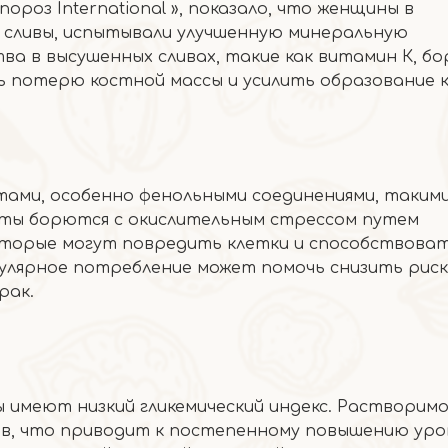
ороз International », показало, что женщины в
 сливы, испытывали улучшенную минеральную
 в высушенных сливах, такие как витамин К, бо
ь потерю костной массы и усилить образование к
ами, особенно фенольными соединениями, такими
нты борются с окислительным стрессом путем
оторые могут повредить клетки и способствова
гулярное потребление может помочь снизить риск
рак.
ы имеют низкий гликемический индекс. Растворим
ов, что приводит к постепенному повышению уро