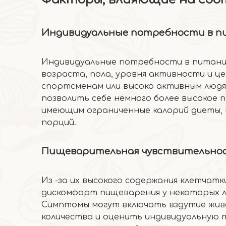
Индивидуальные потребности в 
Индивидуальные потребности в питании
возраста, пола, уровня активности и ц
спортсменам или высоко активным люд
позволить себе немного более высокое 
имеющим ограниченные калорий диеты,
порций.
Пищеварительная чувствительно
Из -за их высокого содержания клетчат
дискомфорт пищеварения у некоторых л
Симптомы могут включать вздутие живо
количества и оценить индивидуальную 