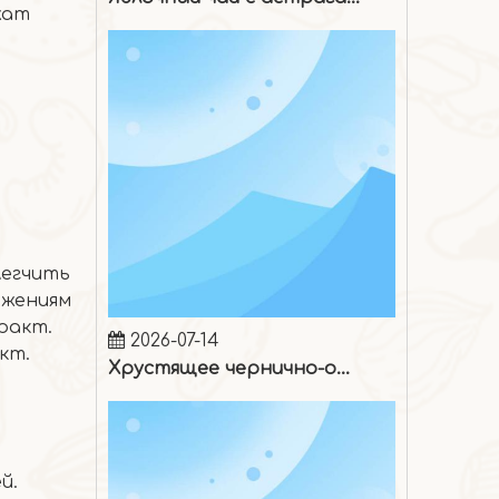
жат
легчить
ижениям
2026-07-14
ракт.
Хрустящее чернично-ореховое мороженое
кт.
й.