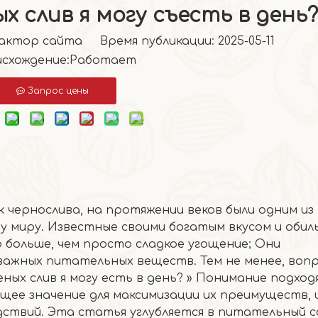
 слив я могу съесть в день?
тор сайта Время публикации: 2025-05-11
схождение:
Работает
Запрос цены
 чернослива, на протяжении веков были одним из
у миру. Известные своими богатым вкусом и обил
о больше, чем просто сладкое угощение; Они
ажных питательных веществ. Тем не менее, вопр
ных слив я могу есть в день? » Понимание подхо
ее значение для максимизации их преимуществ, 
ствий. Эта статья углубляется в питательный 