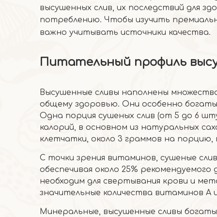
высушенных слив, их последствий для з
потреблению. Чтобы изучить премиаль
важно учитывать источники качества.
Питательный профиль высу
Высушенные сливы наполнены множеств
общему здоровью. Они особенно богаты
Одна порция сушеных слив (от 5 до 6 шт
калорий, в основном из натуральных сах
клетчатки, около 3 граммов на порцию,
С точки зрения витаминов, сушеные сли
обеспечивая около 25% рекомендуемого 
необходим для свертывания крови и мет
значительные количества витаминов А и 
Минеральные, высушенные сливы богаты 