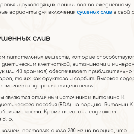
доровья и руководящих принципов по ежедневному
ные варианты для включения
сушеных слив
в свой 
шенных слив
ом питательных веществ, которые способствую
 диетическим клетчаткой, витаминами и минерал
ук или 40 граммов) обеспечивает приблизительно 
аров, таких как фруктоза и сорбит. Высокое сод
 помогает в здоровье пищеварения.
вы являются отличным источником витамина К,
диетического пособия (RDA) на порцию. Витамин К
аболизма кости. Кроме того, они содержат
В. Б.
калием, поставляя около 280 мг на порцию, что