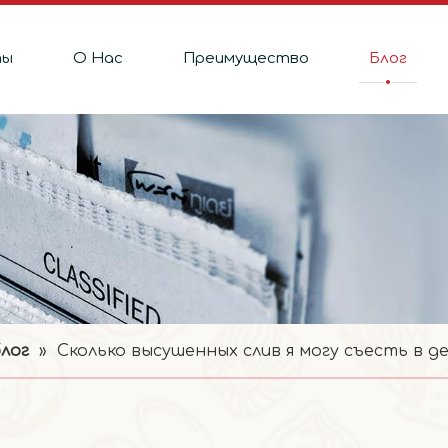
ты
О Hас
Преимущество
Блог
лог
»
Сколько высушенных слив я могу съесть в д