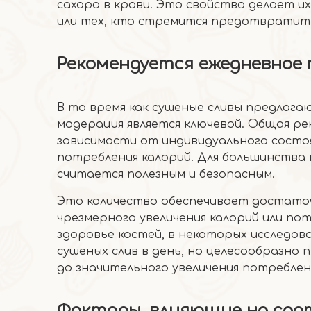
сахара в крови. Это свойство делает и
или тех, кто стремится предотвратить 
Рекомендуется ежедневное 
В то время как сушеные сливы предлага
модерация является ключевой. Общая ре
зависимости от индивидуального состо
потребления калорий. Для большинства 
считается полезным и безопасным.
Это количество обеспечивает достато
чрезмерного увеличения калорий или пот
здоровье костей, в некоторых исследова
сушеных слив в день, но целесообразно
до значительного увеличения потреблен
Факторы, влияющие на со