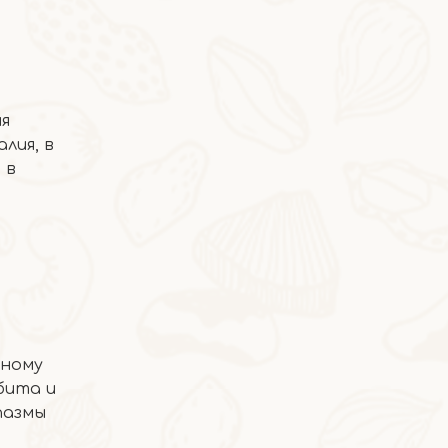
я
лия, в
2026-06-16
 в
Пятикрасный отвар
рному
бита и
пазмы