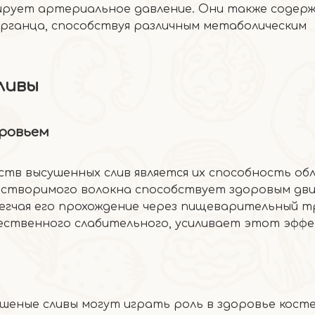
ирует артериальное давление. Они также содер
марганца, способствуя различным метаболическим
сливы
ровьем
тв высушенных слив является их способность об
астворимого волокна способствует здоровым дв
блегчая его прохождение через пищеварительный т
ественного слабительного, усиливает этот эффе
шеные сливы могут играть роль в здоровье косте