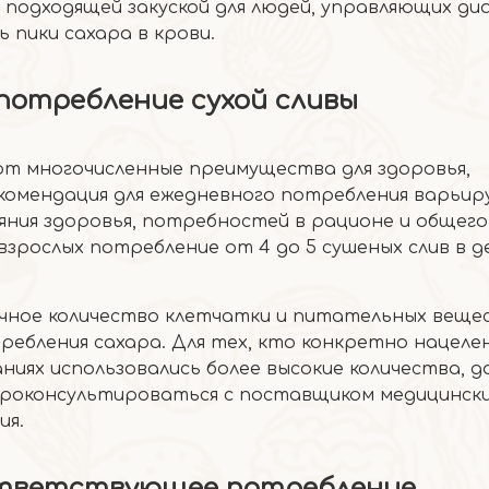
х подходящей закуской для людей, управляющих д
пики сахара в крови.
потребление сухой сливы
ют многочисленные преимущества для здоровья,
комендация для ежедневного потребления варьир
яния здоровья, потребностей в рационе и общего
взрослых потребление от 4 до 5 сушеных слив в д
чное количество клетчатки и питательных вещес
ребления сахара. Для тех, кто конкретно нацеле
ниях использовались более высокие количества, до
 проконсультироваться с поставщиком медицински
ия.
ответствующее потребление