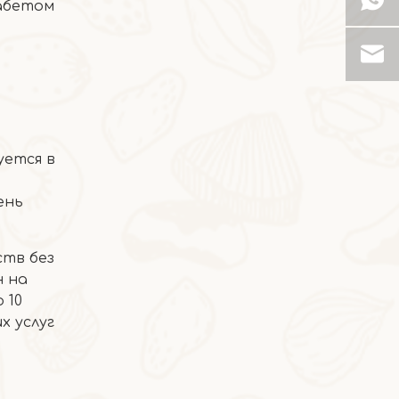
иабетом
2026-07-03
Ядра грецких орехов шпината
уется в
ень
тв без
н на
 10
х услуг
2026-06-24
Хлеб из косточек грецких орехов