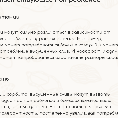
питании
 могут сильно различаться в зависимости от
елей в области здравоохранения. Например,
ям может потребоваться больше калорий и может
потребление высушенных слив. И наоборот, людям
 может потребоваться ограничить размеры свои
сть
ки и сорбита, высушенные сливы могут вызвать
юдей при потреблении в больших количествах.
та, газ или диарею. Важно начать с меньшего
толерантность, постепенно увеличивая потребл