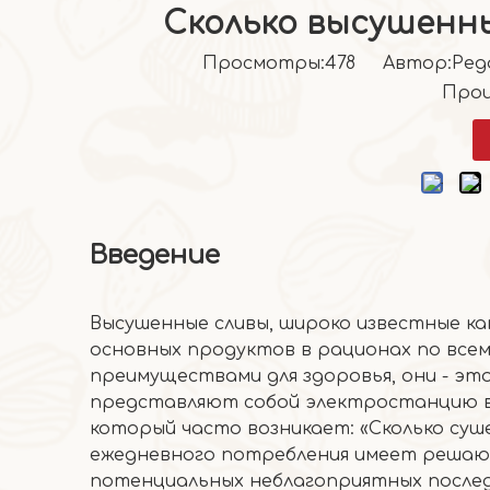
Сколько высушенных
Просмотры:
478
Автор:Pедак
Прои
Введение
Высушенные сливы, широко известные как
основных продуктов в рационах по всем
преимуществами для здоровья, они - эт
представляют собой электростанцию ​​в
который часто возникает: «Сколько суше
ежедневного потребления имеет решающ
потенциальных неблагоприятных послед