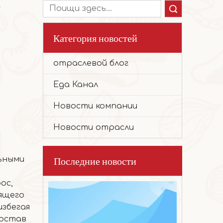
Поиск
Категория новостей
отраслевой блог
2026-03-17
Еда Канал
Благоприятное печенье с хурмой
Эти милые, пухлые маленькие печенья 
Новости компании
Новости отрасли
Последние новости
ьными
ос,
дящего
избегая
состав