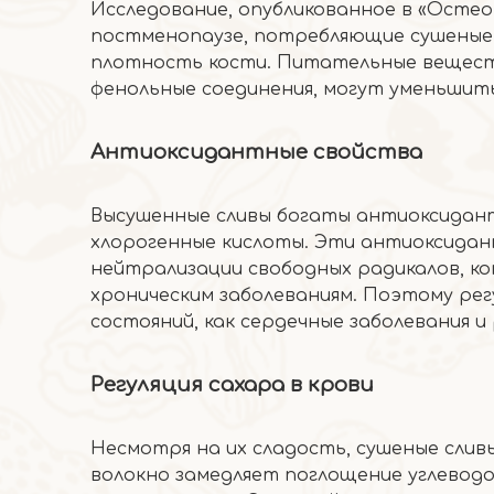
Исследование, опубликованное в «Остеоп
постменопаузе, потребляющие сушеные
плотность кости. Питательные вещества
фенольные соединения, могут уменьшит
Антиоксидантные свойства
Высушенные сливы богаты антиоксидант
хлорогенные кислоты. Эти антиоксида
нейтрализации свободных радикалов, к
хроническим заболеваниям. Поэтому ре
состояний, как сердечные заболевания и 
Регуляция сахара в крови
Несмотря на их сладость, сушеные слив
волокно замедляет поглощение углевод