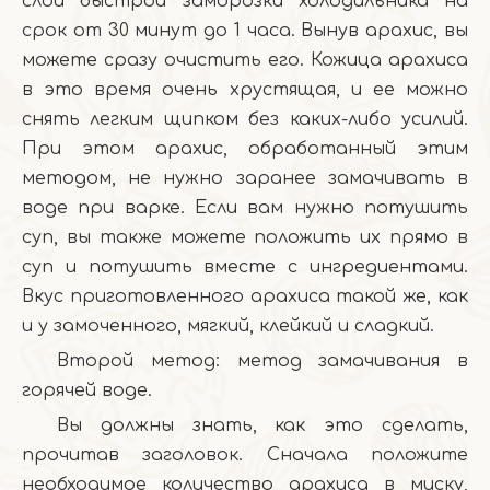
слой быстрой заморозки холодильника на
срок от 30 минут до 1 часа. Вынув арахис, вы
можете сразу очистить его. Кожица арахиса
в это время очень хрустящая, и ее можно
снять легким щипком без каких-либо усилий.
При этом арахис, обработанный этим
методом, не нужно заранее замачивать в
воде при варке. Если вам нужно потушить
суп, вы также можете положить их прямо в
суп и потушить вместе с ингредиентами.
Вкус приготовленного арахиса такой же, как
и у замоченного, мягкий, клейкий и сладкий.
Второй метод: метод замачивания в
горячей воде.
Вы должны знать, как это сделать,
прочитав заголовок. Сначала положите
необходимое количество арахиса в миску,