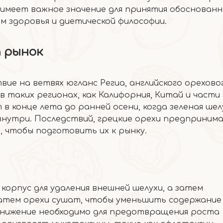
 имеет важное значение для принятия обоснован
 здоровья и диетической философии.
 рынок
ие на ветвях югланс Региа, английского орехово
 таких регионах, как Калифорния, Китай и части
в конце лета до ранней осени, когда зеленая шел
 внутри. Последствий, грецкие орехи предприни
, чтобы подготовить их к рынку.
 корпус для удаления внешней шелухи, а затем
тем орехи сушат, чтобы уменьшить содержание 
 снижение необходимо для предотвращения роста