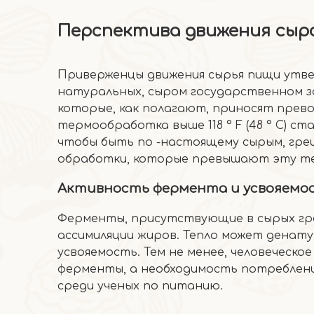
Перспектива движения сыр
Приверженцы движения сырья пищи утве
натуральных, сыром государственном з
которые, как полагают, приносят превос
термообработка выше 118 ° F (48 ° C) с
чтобы быть по -настоящему сырым, гре
обработки, которые превышают эту т
Активность фермента и усвояемо
Ферменты, присутствующие в сырых грец
ассимиляции жиров. Тепло может денату
усвояемость. Тем не менее, человеческ
ферменты, а необходимость потреблен
среди ученых по питанию.