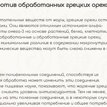
ротив обработанных грецких орех
тательных веществ от жары, грецкие орехи ос
и. Они являются отличным источником альфа-
оты омега-3 на основе растений, белка, клетчатки
еобработанные и обработанные грецкие орехи,
минимальные различия в содержании макронутри
мические вещества могут быть слегка снижены в
м полифенольных соединений, способствуя их
я обработка может изменить эти соединения.
ле пищевых наук», показывают, что жареные грец
снизить уровень антиоксидантов. Тем не менее,
 на эти полезные соединения, а в некоторых случ
циально увеличивая потребление и общее потреб