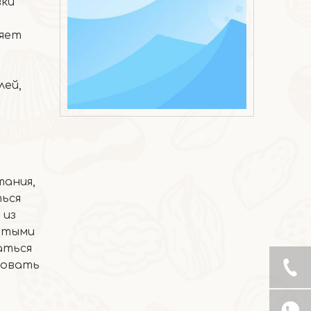
вки
ляет
лей,
2026-05-22
Печенье из коричневого риса с сыром и водорослями, кешью
тания,
ься
 из
ятыми
аться
довать