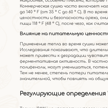
микробных, особенно плесени, которые 
Коммерческая сушка часто включает наг
до 140 ° F (от 35 ° C до 60 ° C). В то 
целостности и безопасности ореха, он
пищи 118 ° F (48 ° C), после чего, как сч
Влияние на питательную ценност
Применение тепла во время сушки може
Исследования показывают, что длительно
может привести к деградации чувствит
ферментативная активность. В частнос
полифенолы, могут уменьшаться, потен
Тем не менее, степень потери питате
значительной, чтобы повлиять на общую
Регулирующие определения '