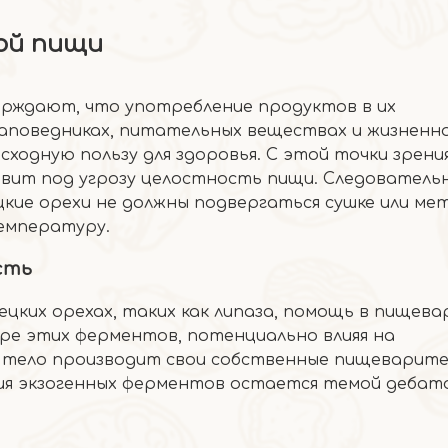
ой пищи
рждают, что употребление продуктов в их
аповедниках, питательных веществах и жизненно
ходную пользу для здоровья. С этой точки зрени
тавит под угрозу целостность пищи. Следовательн
цкие орехи не должны подвергаться сушке или ме
емпературу.
сть
ких орехах, таких как липаза, помощь в пищева
ре этих ферментов, потенциально влияя на
ое тело производит свои собственные пищеварит
ия экзогенных ферментов остается темой дебат