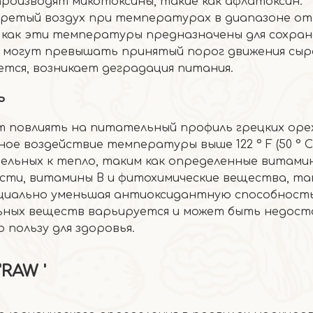
производят микотоксины, такие как афлатоксин.
ретый воздух при температурах в диапазоне от 
время как эти температуры предназначены для сохра
и могут превышать принятый порог движения сыр
итается, возникает деградация питания.
ь
т повлиять на питательный профиль грецких оре
е воздействие температуры выше 122 ° F (50 ° C
ельных к тепло, таким как определенные витами
ти, витамины B и фитохимические вещества, так
циально уменьшая антиоксидантную способность
льных веществ варьируется и может быть недос
 пользу для здоровья.
RAW '