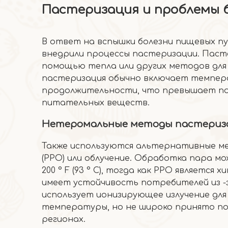
Пастеризация и проблемы 
В ответ на вспышки болезни пищевых пу
внедрили процессы пастеризации. Пасте
помощью тепла или других методов для 
пастеризация обычно включает температу
продолжительности, что превышает пор
питательных веществ.
Нетеромальные методы пастериз
Также используются альтернативные ме
(PPO) или облучение. Обработка пара 
200 ° F (93 ° C), тогда как PPO является
имеет устойчивость потребителей из -з
использует ионизирующее излучение дл
температуры, но не широко принято по
регионах.