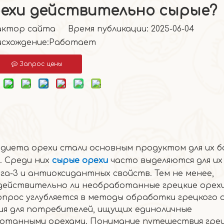
рехи действительно сырые?
тор сайта Время публикации: 2025-06-04
схождение:
Работает
Запрос цены
 диета орехи стали основным продуктом для их 
. Среди них
сырые орехи
часто выделяются для их
га-3 и антиоксидантных свойств. Тем не менее,
действительно ли необработанные грецкие орех
прос углубляется в методы обработки грецкого о
ия для потребителей, ищущих единоличные
отанными орехами. Понимание путешествия гре