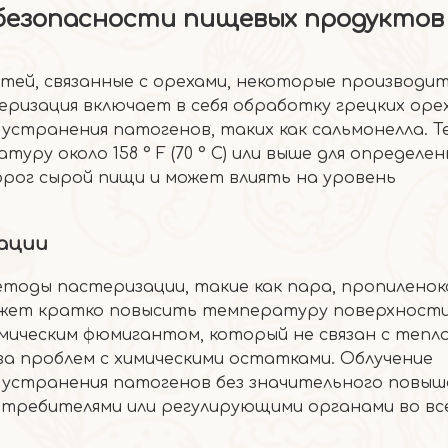
безопасности пищевых продуктов
тей, связанные с орехами, некоторые производи
ризация включает в себя обработку грецких орех
устранения патогенов, таких как сальмонелла. Т
ру около 158 ° F (70 ° C) или выше для определе
ог сырой пищи и может влиять на уровень
ации
тоды пастеризации, такие как пара, пропиленок
может кратко повысить температуру поверхност
 химическим фюмигантом, который не связан с тепл
а проблем с химическими остатками. Облучение
я устранения патогенов без значительного повыш
требителями или регулирующими органами во вс