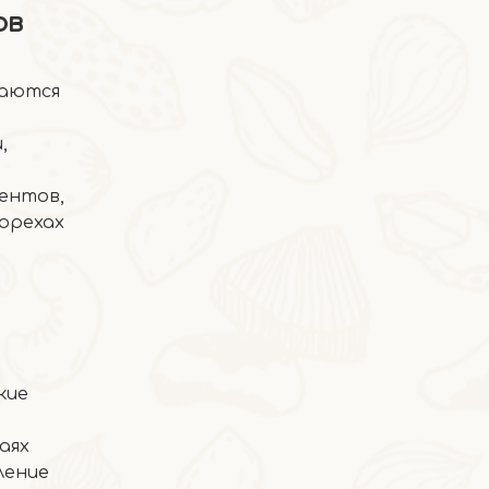
ов
таются
,
2026-04-23
ентов,
Тушеный хумус с дымным красным перцем
 орехах
кие
аях
ление