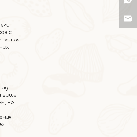
2026-05-19
Янчжи Ганьлу Снег Лед
тели
ов с
епловая
нных
сид
и выше
ом, но
2026-05-08
ения
Манго и желтый персик
ех
Небесное сочетание, которое заставит