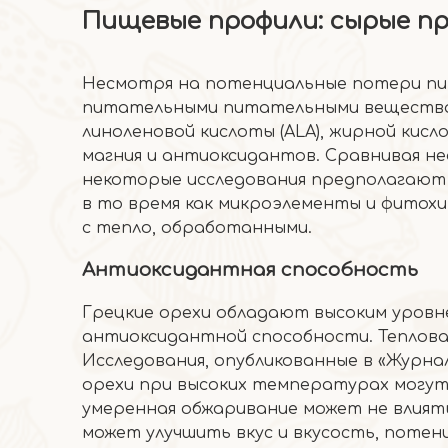
Пищевые профили: сырые п
Несмотря на потенциальные потери пи
питательными питательными веществам
линоленовой кислоты (ALA), жирной кисл
магния и антиоксидантов. Сравнивая н
некоторые исследования предполагают 
в то время как микроэлементы и фитохи
с тепло, обработанными.
Антиоксидантная способность
Грецкие орехи обладают высоким уровне
антиоксидантной способности. Теплова
Исследования, опубликованные в «Журна
орехи при высоких температурах могут 
умеренная обжаривание может не влиять
может улучшить вкус и вкусость, потен