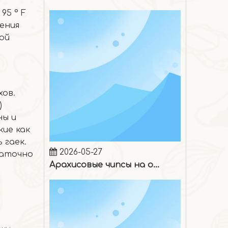
95 ° F
нения
ой
хов.
)
ны и
ие как
2026-05-27
 гаек.
Арахисовые чипсы на один укус
таточно