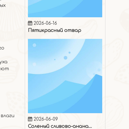
ных
2026-06-16
Пятикрасный отвар
го
уха
мают
2026-06-09
влаги
Соленый сливово-ананасовый лед