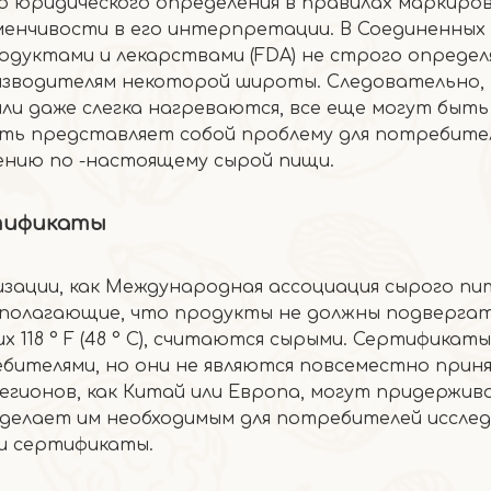
го юридического определения в правилах маркиро
менчивости в его интерпретации. В Соединенных
дуктами и лекарствами (FDA) не строго опреде
роизводителям некоторой широты. Следовательно,
или даже слегка нагреваются, все еще могут быть
сть представляет собой проблему для потребите
нию по -настоящему сырой пищи.
тификаты
зации, как Международная ассоциация сырого пи
полагающие, что продукты не должны подвергат
18 ° F (48 ° C), считаются сырыми. Сертификаты
бителями, но они не являются повсеместно прин
егионов, как Китай или Европа, могут придержив
делает им необходимым для потребителей иссле
и сертификаты.