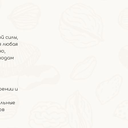
й силы,
я любая
о,
тодам
2026-05-08
Моти
рении и
ельные
ов