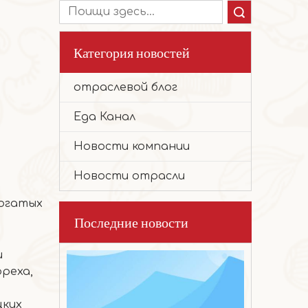
Поиск
Категория новостей
отраслевой блог
2026-01-28
Ореховый торт
Еда Канал
Отборное высококачественное сырье, т
Новости компании
Новости отрасли
богатых
Последние новости
и
реха,
цких