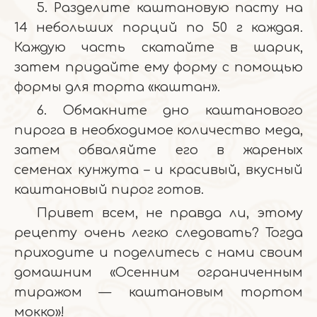
5. Разделите каштановую пасту на
14 небольших порций по 50 г каждая.
Каждую часть скатайте в шарик,
затем придайте ему форму с помощью
формы для торта «каштан».
6. Обмакните дно каштанового
пирога в необходимое количество меда,
затем обваляйте его в жареных
семенах кунжута – и красивый, вкусный
каштановый пирог готов.
Привет всем, не правда ли, этому
рецепту очень легко следовать? Тогда
приходите и поделитесь с нами своим
домашним «Осенним ограниченным
тиражом — каштановым тортом
мокко»!