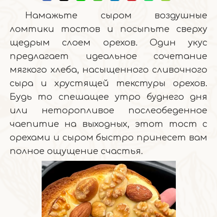
Намажьте сыром воздушные
ломтики тостов и посыпьте сверху
щедрым слоем орехов. Один укус
предлагает идеальное сочетание
мягкого хлеба, насыщенного сливочного
сыра и хрустящей текстуры орехов.
Будь то спешащее утро буднего дня
или неторопливое послеобеденное
чаепитие на выходных, этот тост с
орехами и сыром быстро принесет вам
полное ощущение счастья.