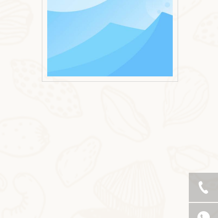
2026-05-22
Печенье из коричневого риса с сыром и водорослями, кешью