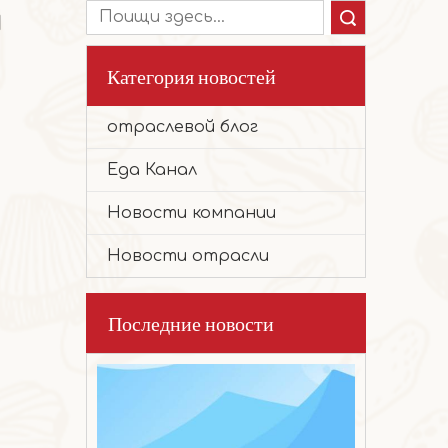
и
Поиск
Категория новостей
отраслевой блог
2026-01-28
Ореховый торт
Еда Канал
Отборное высококачественное сырье, т
Новости компании
Новости отрасли
Последние новости