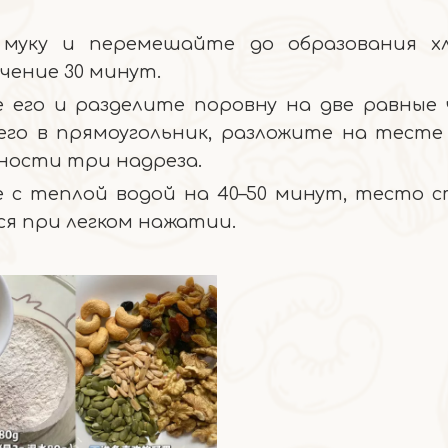
 муку и перемешайте до образования хл
чение 30 минут.
 его и разделите поровну на две равные 
го в прямоугольник, разложите на тесте 
хности три надреза.
е с теплой водой на 40–50 минут, тесто 
я при легком нажатии.