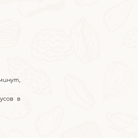
 минут,
2026-05-08
Моти
усов в