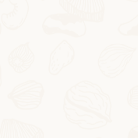
2026-04-23
Тушеный хумус с дымным красным перцем