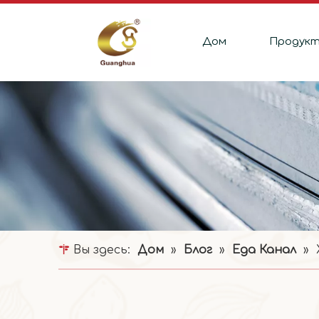
Дом
Продук
Вы здесь:
Дом
»
Блог
»
Еда Канал
»