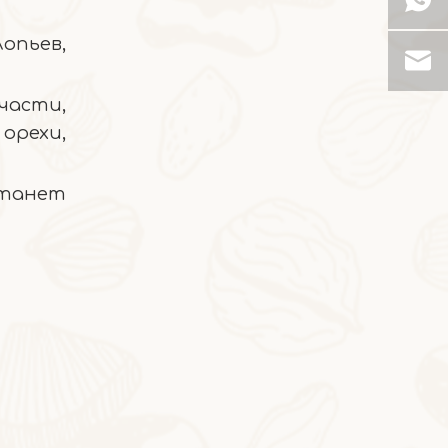
2026-05-19
опьев,
Янчжи Ганьлу Снег Лед
части,
орехи,
станет
2026-05-08
Манго и желтый персик
Небесное сочетание, которое заставит