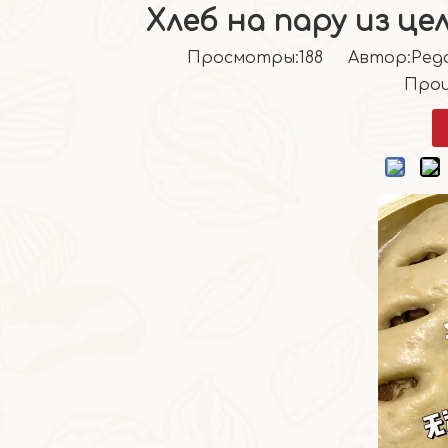
Хлеб на пару из це
Просмотры:
188
Автор:Pедак
Прои