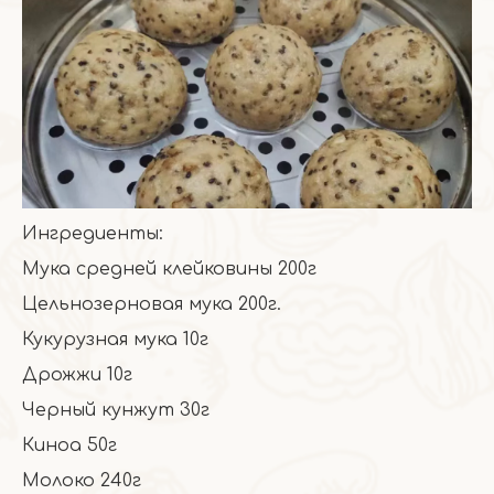
Ингредиенты:
Мука средней клейковины 200г
Цельнозерновая мука 200г.
Кукурузная мука 10г
Дрожжи 10г
Черный кунжут 30г
Киноа 50г
Молоко 240г