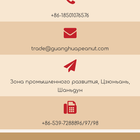
+86-18501076576
trade@guanghuapeanut.com
Зона промышленного развития, Цзюньань,
Шаньдун
+86-539-7288896/97/98