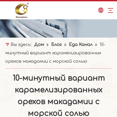
Вы здесь:
Дом
»
Блог
»
Еда Канал
»
10-
минутный вариант карамелизированных
орехов макадамии с морской солью
10-минутный вариант
карамелизированных
орехов макадамии с
морской солью