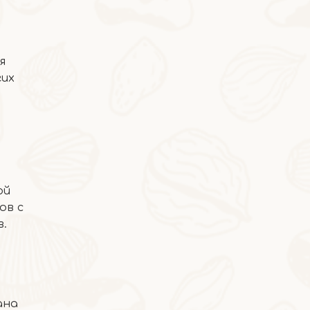
я
гих
2026-06-16
Пятикрасный отвар
ой
ов с
в.
ана