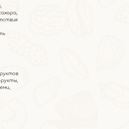
,
ахара,
утствия
ыть
фруктов
2026-06-24
фрукты,
Фисташковое мороженое
еми,