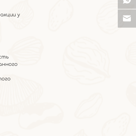
акции у
2026-07-03
Ядра грецких орехов шпината
рсть
анного
того
2026-06-24
Хлеб из косточек грецких орехов