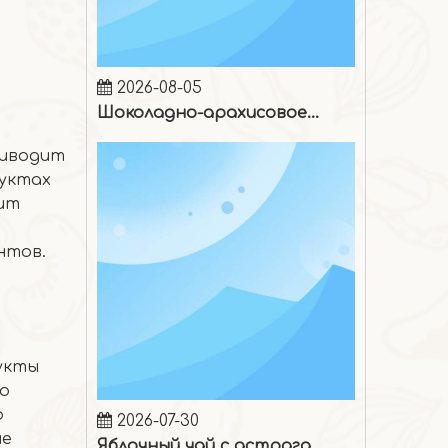
2026-08-05
Шоколадно-арахисовое мороженое
риводит
руктах
жит
нтов.
рукты
о
2026-07-30
о
Яблочный чай с астрагалом
ие