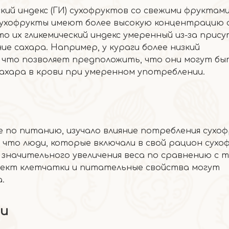
кий индекс (ГИ) сухофруктов со свежими фруктами
сухофрукты имеют более высокую концентрацию с
о их гликемический индекс умеренный из-за прис
е сахара. Например, у кураги более низкий
ба, что позволяет предположить, что они могут б
сахара в крови при умеренном употреблении.
е по питанию, изучало влияние потребления сухо
, что люди, которые включали в свой рацион сухо
 значительного увеличения веса по сравнению с т
фект клетчатки и питательные свойства могут
.
ии