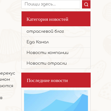
Поиск
Категория новостей
отраслевой блог
2026-03-17
Еда Канал
Благоприятное печенье с хурмой
Эти милые, пухлые маленькие печенья 
Новости компании
Новости отрасли
перекус
Последние новости
амом
чаются
 в