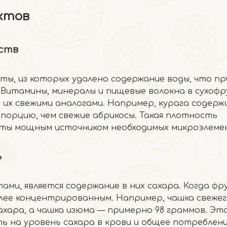
ктов
ств
кты, из которых удалено содержание воды, что п
Витамины, минералы и пищевые волокна в сухоф
 их свежими аналогами. Например, курага содер
а порцию, чем свежие абрикосы. Такая плотность
ты мощным источником необходимых микроэлеме
ь
тами, является содержание в них сахара. Когда ф
лее концентрированным. Например, чашка свежег
ахара, а чашка изюма — примерно 98 граммов. Эт
ь на уровень сахара в крови и общее потреблен