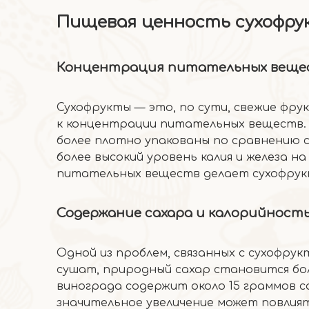
Пищевая ценность сухофру
Концентрация питательных веще
Сухофрукты — это, по сути, свежие фру
к концентрации питательных веществ. 
более плотно упакованы по сравнению с
более высокий уровень калия и железа н
питательных веществ делает сухофрук
Содержание сахара и калорийност
Одной из проблем, связанных с сухофрук
сушат, природный сахар становится бо
винограда содержит около 15 граммов с
значительное увеличение может повлият