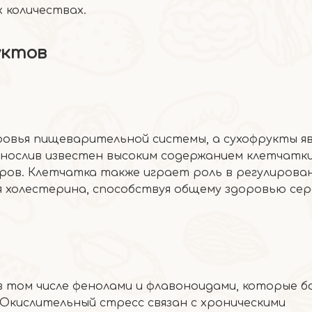
х количествах.
уктов
ровья пищеварительной системы, а сухофрукты я
нослив известен высоким содержанием клетчатки,
ров. Клетчатка также играет роль в регулирова
ня холестерина, способствуя общему здоровью сер
 том числе фенолами и флавоноидами, которые 
 Окислительный стресс связан с хроническими