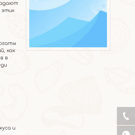
бладают
 этих
богаты
2026-07-07
й, как
Мороженое с хрустящей корочкой из манго
в в
еди
куса и