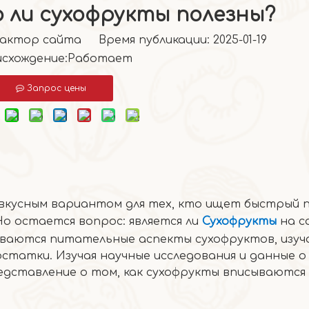
 ли сухофрукты полезны?
тор сайта Время публикации: 2025-01-19
схождение:
Работает
Запрос цены
 вкусным вариантом для тех, кто ищет быстрый 
Но остается вопрос: является ли
Сухофрукты
на с
иваются питательные аспекты сухофруктов, изу
татки. Изучая научные исследования и данные о
едставление о том, как сухофрукты вписываются