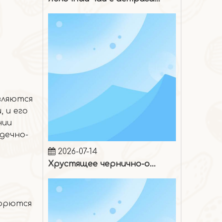
вляются
 и его
нии
дечно-
2026-07-14
Хрустящее чернично-ореховое мороженое
борются