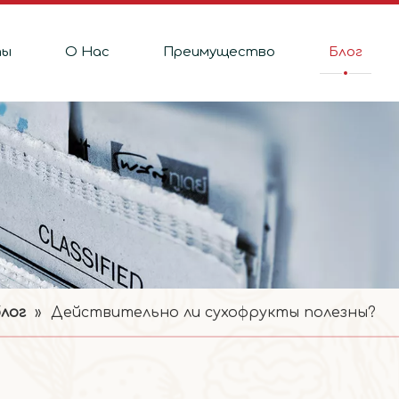
ты
О Hас
Преимущество
Блог
лог
»
Действительно ли сухофрукты полезны?