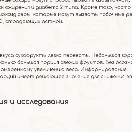
енные сахара могут способствовать избыточному
к ожирения и диабета 2 типа. Кроме того, часто
иоксид серы, которые могут вызвать побочные ре
ей, страдающих астмой.
 вкуса сухофрукты легко переесть. Небольшая го
колько большая порция свежих фруктов. Без осозн
намеренному увеличению веса. Информирование
орций имеет решающее значение для снижения э
я и исследования