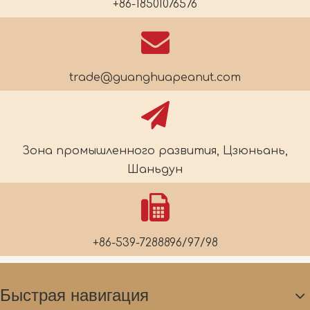
+86-18501076576
trade@guanghuapeanut.com
Зона промышленного развития, Цзюньань,
Шаньдун
+86-539-7288896/97/98
Быстрая навигация