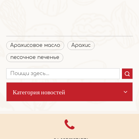
Арахисовое масло
Арахис
песочное печенье
Поиск
Категория новостей